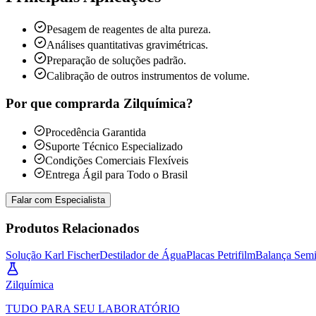
Pesagem de reagentes de alta pureza.
Análises quantitativas gravimétricas.
Preparação de soluções padrão.
Calibração de outros instrumentos de volume.
Por que comprar
da Zilquímica?
Procedência Garantida
Suporte Técnico Especializado
Condições Comerciais Flexíveis
Entrega Ágil para Todo o Brasil
Falar com Especialista
Produtos Relacionados
Solução Karl Fischer
Destilador de Água
Placas Petrifilm
Balança Semi
Zil
química
TUDO PARA SEU LABORATÓRIO