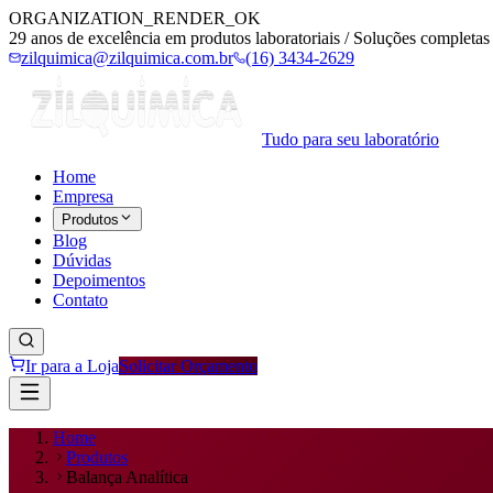
ORGANIZATION_RENDER_OK
29 anos de excelência em produtos laboratoriais / Soluções completas 
zilquimica@zilquimica.com.br
(16) 3434-2629
Tudo para seu laboratório
Home
Empresa
Produtos
Blog
Dúvidas
Depoimentos
Contato
Ir para a Loja
Solicitar Orçamento
Home
Produtos
Balança Analítica