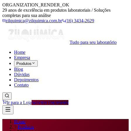
ORGANIZATION_RENDER_OK
29 anos de excelência em produtos laboratoriais / Soluções
completas para sua análise
zilquimica@zilquimica.com.br
(16) 3434-2629
Tudo para seu laboratório
Home
Empresa
Produtos
Blog
Dúvidas
Depoimentos
Contato
Ir para a Loja
Solicitar Orçamento
Home
Produtos