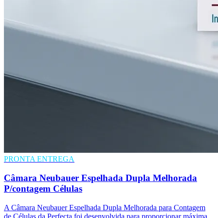
PRONTA ENTREGA
Câmara Neubauer Espelhada Dupla Melhorada
P/contagem Células
A Câmara Neubauer Espelhada Dupla Melhorada para Contagem
de Células da Perfecta foi desenvolvida para proporcionar máxima