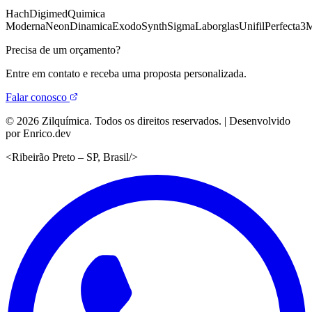
Hach
Digimed
Quimica
Moderna
Neon
Dinamica
Exodo
Synth
Sigma
Laborglas
Unifil
Perfecta
3
Precisa de um orçamento?
Entre em contato e receba uma proposta personalizada.
Falar conosco
©
2026
Zilquímica. Todos os direitos reservados. | Desenvolvido
por Enrico.dev
<
Ribeirão Preto – SP, Brasil
/>