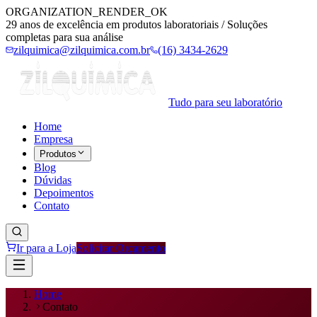
ORGANIZATION_RENDER_OK
29 anos de excelência em produtos laboratoriais / Soluções
completas para sua análise
zilquimica@zilquimica.com.br
(16) 3434-2629
Tudo para seu laboratório
Home
Empresa
Produtos
Blog
Dúvidas
Depoimentos
Contato
Ir para a Loja
Solicitar Orçamento
Home
Contato