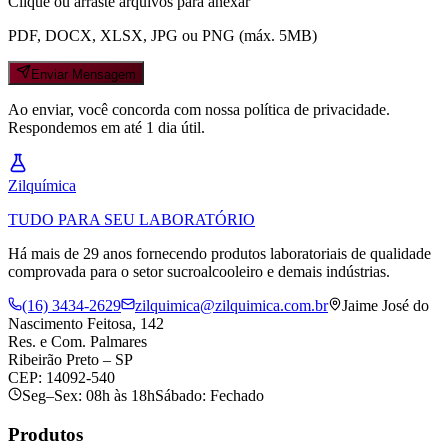
Clique ou arraste arquivos para anexar
PDF, DOCX, XLSX, JPG ou PNG (máx. 5MB)
Enviar Mensagem
Ao enviar, você concorda com nossa política de privacidade.
Respondemos em até 1 dia útil.
Zil
química
TUDO PARA SEU LABORATÓRIO
Há mais de 29 anos fornecendo produtos laboratoriais de qualidade
comprovada para o setor sucroalcooleiro e demais indústrias.
(16) 3434-2629
zilquimica@zilquimica.com.br
Jaime José do
Nascimento Feitosa, 142
Res. e Com. Palmares
Ribeirão Preto – SP
CEP: 14092-540
Seg–Sex: 08h às 18h
Sábado: Fechado
Produtos