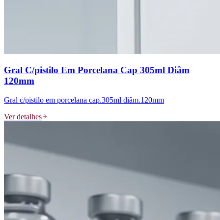
Gral C/pistilo Em Porcelana Cap 305ml Diâm
120mm
Gral c/pistilo em porcelana cap.305ml diâm.120mm
Ver detalhes