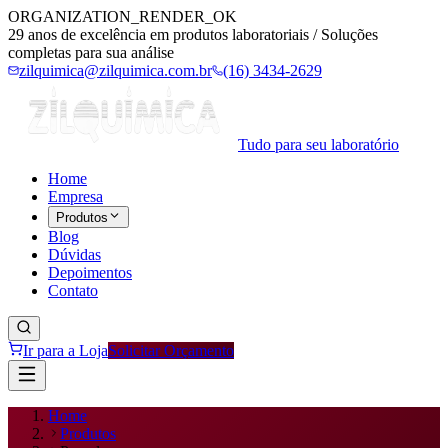
ORGANIZATION_RENDER_OK
29 anos de excelência em produtos laboratoriais / Soluções
completas para sua análise
zilquimica@zilquimica.com.br
(16) 3434-2629
Tudo para seu laboratório
Home
Empresa
Produtos
Blog
Dúvidas
Depoimentos
Contato
Ir para a Loja
Solicitar Orçamento
Home
Produtos