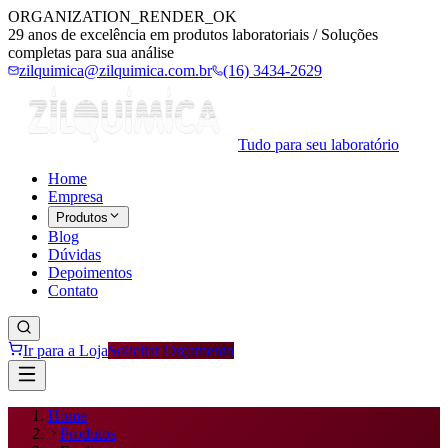
ORGANIZATION_RENDER_OK
29 anos de excelência em produtos laboratoriais / Soluções
completas para sua análise
zilquimica@zilquimica.com.br
(16) 3434-2629
Tudo para seu laboratório
Home
Empresa
Produtos
Blog
Dúvidas
Depoimentos
Contato
Ir para a Loja
Solicitar Orçamento
Home
Produtos