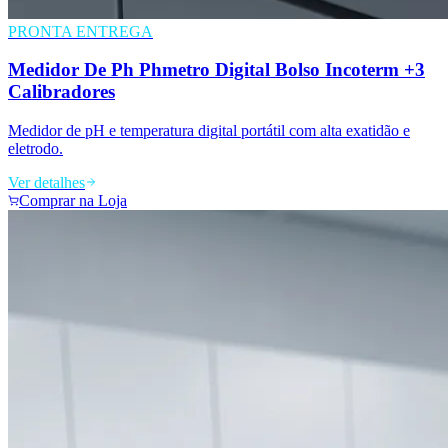
PRONTA ENTREGA
Medidor De Ph Phmetro Digital Bolso Incoterm +3
Calibradores
Medidor de pH e temperatura digital portátil com alta exatidão e
eletrodo.
Ver detalhes
Comprar na Loja