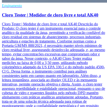
Equipamento
Cloro Tester | Medidor de cloro livre e total AK40
Cloro Tester | Medidor de cloro livre e total AK40 Descrição do
Produto: O cloro tester é um instrumento essencial para o controle
analítico da qualidade da água, permitindo a verificação confiável do
cloro residual em sistemas de abastecimento, processos industriais,
agricultura e estações de tratamento. Conforme normas como a
Portaria GM/MS 888/2021, é necessário manter níveis mínimos de
cloro residual livre, assegurando desinfecção adequada, e, ao mesmo
tempo, evitar concentrações excessivas que comprometam odor e
sabor da água. Nesse contexto, o AK40 Cloro Tester realiza
medições na faixa de 0,00 a 3,50 ppm, utilizando método
colorimétrico adaptado da US EPA 330.5 e do método padrão 4500-
Cl G. Dessa forma, o instrumento contribui para análises
consistentes tanto em campo quanto em laboratório. Além disso, a
leitura instantânea, associada ao display OLED e às mensagens
interativas, permite operação objetiva e direta. Assim, o cloro tester
assegura repetibilidade e estabilidade operacional, enquanto o uso de
cubetas de vidro e reagentes líquidos pelo método DPD mantém
alinhamento com práticas analíticas amplamente adotadas. Portanto,
trata-se de uma solução técnica adequada para rotinas de
monitoramento onde a confiabilidade metrológica é um requisito