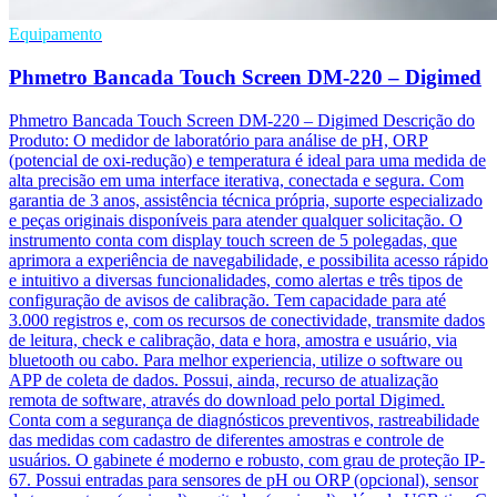
Equipamento
Phmetro Bancada Touch Screen DM-220 – Digimed
Phmetro Bancada Touch Screen DM-220 – Digimed Descrição do
Produto: O medidor de laboratório para análise de pH, ORP
(potencial de oxi-redução) e temperatura é ideal para uma medida de
alta precisão em uma interface iterativa, conectada e segura. Com
garantia de 3 anos, assistência técnica própria, suporte especializado
e peças originais disponíveis para atender qualquer solicitação. O
instrumento conta com display touch screen de 5 polegadas, que
aprimora a experiência de navegabilidade, e possibilita acesso rápido
e intuitivo a diversas funcionalidades, como alertas e três tipos de
configuração de avisos de calibração. Tem capacidade para até
3.000 registros e, com os recursos de conectividade, transmite dados
de leitura, check e calibração, data e hora, amostra e usuário, via
bluetooth ou cabo. Para melhor experiencia, utilize o software ou
APP de coleta de dados. Possui, ainda, recurso de atualização
remota de software, através do download pelo portal Digimed.
Conta com a segurança de diagnósticos preventivos, rastreabilidade
das medidas com cadastro de diferentes amostras e controle de
usuários. O gabinete é moderno e robusto, com grau de proteção IP-
67. Possui entradas para sensores de pH ou ORP (opcional), sensor