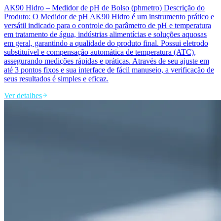
AK90 Hidro – Medidor de pH de Bolso (phmetro) Descrição do
Produto: O Medidor de pH AK90 Hidro é um instrumento prático e
versátil indicado para o controle do parâmetro de pH e temperatura
em tratamento de água, indústrias alimentícias e soluções aquosas
em geral, garantindo a qualidade do produto final. Possui eletrodo
substituível e compensação automática de temperatura (ATC),
assegurando medições rápidas e práticas. Através de seu ajuste em
até 3 pontos fixos e sua interface de fácil manuseio, a verificação de
seus resultados é simples e eficaz.
Ver detalhes