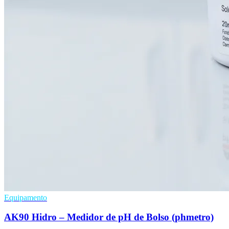
Equipamento
AK90 Hidro – Medidor de pH de Bolso (phmetro)