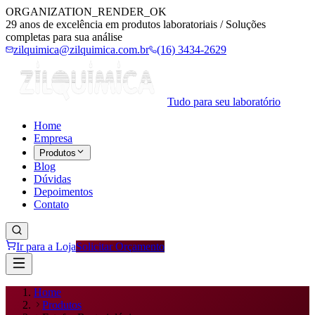
ORGANIZATION_RENDER_OK
29 anos de excelência em produtos laboratoriais / Soluções
completas para sua análise
zilquimica@zilquimica.com.br
(16) 3434-2629
Tudo para seu laboratório
Home
Empresa
Produtos
Blog
Dúvidas
Depoimentos
Contato
Ir para a Loja
Solicitar Orçamento
Home
Produtos