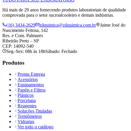
Há mais de 29 anos fornecendo produtos laboratoriais de qualidade
comprovada para o setor sucroalcooleiro e demais indústrias.
(16) 3434-2629
zilquimica@zilquimica.com.br
Jaime José do
Nascimento Feitosa, 142
Res. e Com. Palmares
Ribeirão Preto – SP
CEP: 14092-540
Seg–Sex: 08h às 18h
Sábado: Fechado
Produtos
Pronta Entrega
Acessórios
Equipamentos
Papéis e Filtros
Plásticos
Porcelana
Reagentes
Soluções Tituladas
Termômetros
Vidrarias
Ver todo o catálogo