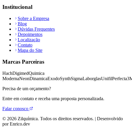
Institucional
Sobre a Empresa
Blog
Dúvidas Frequentes
Depoimentos
Localização
Contato
Mapa do Site
Marcas Parceiras
Hach
Digimed
Quimica
Moderna
Neon
Dinamica
Exodo
Synth
Sigma
Laborglas
Unifil
Perfecta
3
Precisa de um orçamento?
Entre em contato e receba uma proposta personalizada.
Falar conosco
©
2026
Zilquímica. Todos os direitos reservados. | Desenvolvido
por Enrico.dev