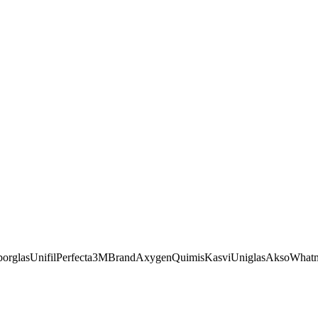
orglas
Unifil
Perfecta
3M
Brand
Axygen
Quimis
Kasvi
Uniglas
Akso
What