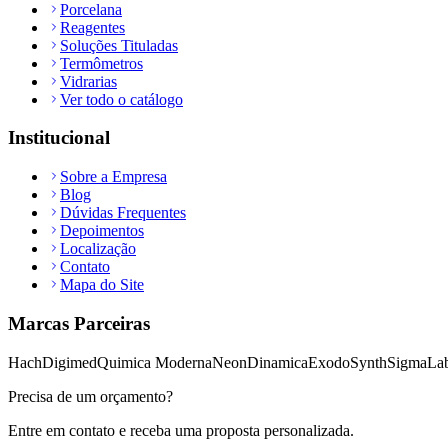
Porcelana
Reagentes
Soluções Tituladas
Termômetros
Vidrarias
Ver todo o catálogo
Institucional
Sobre a Empresa
Blog
Dúvidas Frequentes
Depoimentos
Localização
Contato
Mapa do Site
Marcas Parceiras
Hach
Digimed
Quimica Moderna
Neon
Dinamica
Exodo
Synth
Sigma
Lab
Precisa de um orçamento?
Entre em contato e receba uma proposta personalizada.