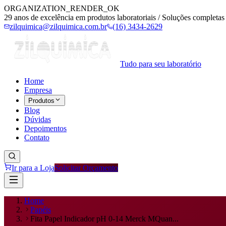
ORGANIZATION_RENDER_OK
29 anos de excelência em produtos laboratoriais / Soluções completas 
zilquimica@zilquimica.com.br
(16) 3434-2629
Tudo para seu laboratório
Home
Empresa
Produtos
Blog
Dúvidas
Depoimentos
Contato
Ir para a Loja
Solicitar Orçamento
Home
Papéis
Fita Papel Indicador pH 0-14 Merck MQuan...