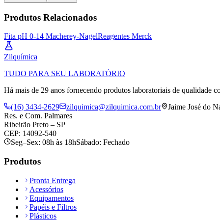
Produtos Relacionados
Fita pH 0-14 Macherey-Nagel
Reagentes Merck
Zil
química
TUDO PARA SEU LABORATÓRIO
Há mais de 29 anos fornecendo produtos laboratoriais de qualidade co
(16) 3434-2629
zilquimica@zilquimica.com.br
Jaime José do N
Res. e Com. Palmares
Ribeirão Preto – SP
CEP: 14092-540
Seg–Sex: 08h às 18h
Sábado: Fechado
Produtos
Pronta Entrega
Acessórios
Equipamentos
Papéis e Filtros
Plásticos