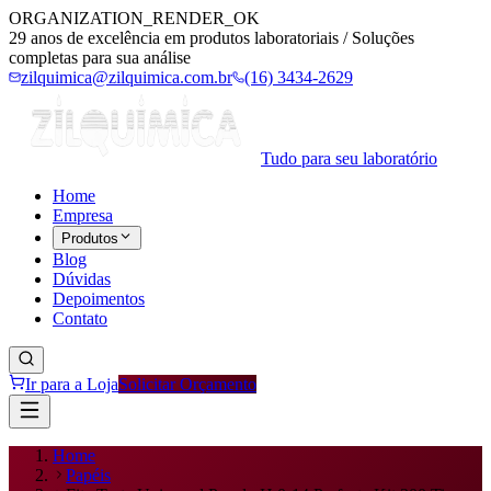
ORGANIZATION_RENDER_OK
29 anos de excelência em produtos laboratoriais / Soluções
completas para sua análise
zilquimica@zilquimica.com.br
(16) 3434-2629
Tudo para seu laboratório
Home
Empresa
Produtos
Blog
Dúvidas
Depoimentos
Contato
Ir para a Loja
Solicitar Orçamento
Home
Papéis