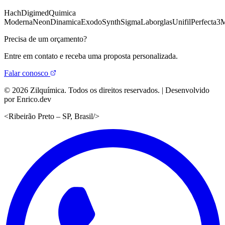
Hach
Digimed
Quimica
Moderna
Neon
Dinamica
Exodo
Synth
Sigma
Laborglas
Unifil
Perfecta
3
Precisa de um orçamento?
Entre em contato e receba uma proposta personalizada.
Falar conosco
©
2026
Zilquímica. Todos os direitos reservados. | Desenvolvido
por Enrico.dev
<
Ribeirão Preto – SP, Brasil
/>