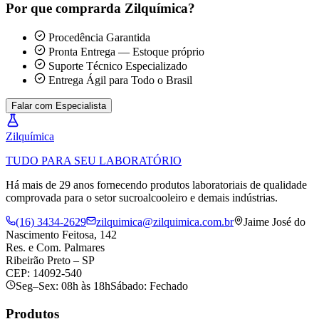
Por que comprar
da Zilquímica?
Procedência Garantida
Pronta Entrega — Estoque próprio
Suporte Técnico Especializado
Entrega Ágil para Todo o Brasil
Falar com Especialista
Zil
química
TUDO PARA SEU LABORATÓRIO
Há mais de 29 anos fornecendo produtos laboratoriais de qualidade
comprovada para o setor sucroalcooleiro e demais indústrias.
(16) 3434-2629
zilquimica@zilquimica.com.br
Jaime José do
Nascimento Feitosa, 142
Res. e Com. Palmares
Ribeirão Preto – SP
CEP: 14092-540
Seg–Sex: 08h às 18h
Sábado: Fechado
Produtos