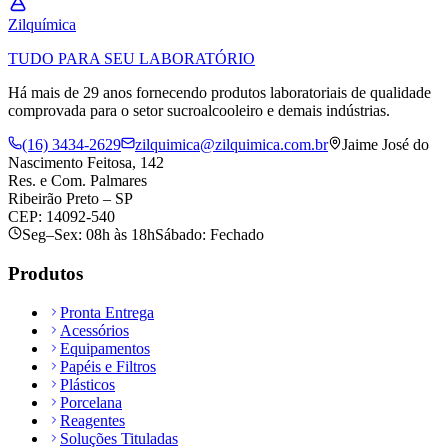
Zil
química
TUDO PARA SEU LABORATÓRIO
Há mais de 29 anos fornecendo produtos laboratoriais de qualidade
comprovada para o setor sucroalcooleiro e demais indústrias.
(16) 3434-2629
zilquimica@zilquimica.com.br
Jaime José do
Nascimento Feitosa, 142
Res. e Com. Palmares
Ribeirão Preto – SP
CEP: 14092-540
Seg–Sex: 08h às 18h
Sábado: Fechado
Produtos
Pronta Entrega
Acessórios
Equipamentos
Papéis e Filtros
Plásticos
Porcelana
Reagentes
Soluções Tituladas