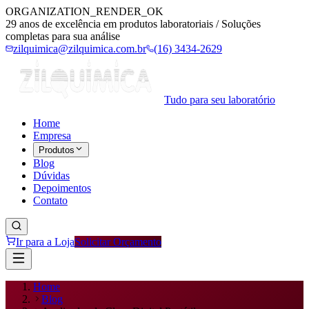
ORGANIZATION_RENDER_OK
29 anos de excelência em produtos laboratoriais / Soluções
completas para sua análise
zilquimica@zilquimica.com.br
(16) 3434-2629
Tudo para seu laboratório
Home
Empresa
Produtos
Blog
Dúvidas
Depoimentos
Contato
Ir para a Loja
Solicitar Orçamento
Home
Blog