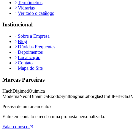
Termômetros
Vidrarias
Ver todo o catálogo
Institucional
Sobre a Empresa
Blog
Dúvidas Frequentes
Depoimentos
Localização
Contato
Mapa do Site
Marcas Parceiras
Hach
Digimed
Quimica
Moderna
Neon
Dinamica
Exodo
Synth
Sigma
Laborglas
Unifil
Perfecta
3
Precisa de um orçamento?
Entre em contato e receba uma proposta personalizada.
Falar conosco