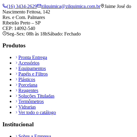
(16) 3434-2629
zilquimica@zilquimica.com.br
Jaime José do
Nascimento Feitosa, 142
Res. e Com. Palmares
Ribeirão Preto – SP
CEP: 14092-540
Seg–Sex: 08h às 18h
Sábado: Fechado
Produtos
Pronta Entrega
Acessórios
Equipamentos
Papéis e Filtros
Plásticos
Porcelana
Reagentes
Soluções Tituladas
Termômetros
Vidrarias
Ver todo o catálogo
Institucional
Sobre a Empresa