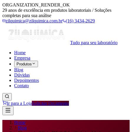
ORGANIZATION_RENDER_OK
29 anos de excelência em produtos laboratoriais / Soluções
completas para sua análise
zilquimica@zilquimica.com.br
(16) 3434-2629
Tudo para seu laboratório
Home
Empresa
Produtos
Blog
Dúvidas
Depoimentos
Contato
Ir para a Loja
Solicitar Orçamento
Home
Blog