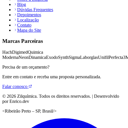
Blog
Dúvidas Frequentes
Depoimentos
Localização
Contato
Mapa do Site
Marcas Parceiras
Hach
Digimed
Quimica
Moderna
Neon
Dinamica
Exodo
Synth
Sigma
Laborglas
Unifil
Perfecta
3
Precisa de um orçamento?
Entre em contato e receba uma proposta personalizada.
Falar conosco
©
2026
Zilquímica. Todos os direitos reservados. | Desenvolvido
por Enrico.dev
<
Ribeirão Preto – SP, Brasil
/>