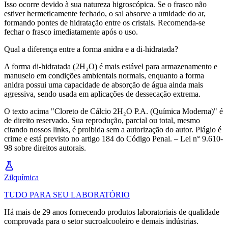
Isso ocorre devido à sua natureza higroscópica. Se o frasco não
estiver hermeticamente fechado, o sal absorve a umidade do ar,
formando pontes de hidratação entre os cristais. Recomenda-se
fechar o frasco imediatamente após o uso.
Qual a diferença entre a forma anidra e a di-hidratada?
A forma di-hidratada (2H₂O) é mais estável para armazenamento e
manuseio em condições ambientais normais, enquanto a forma
anidra possui uma capacidade de absorção de água ainda mais
agressiva, sendo usada em aplicações de dessecação extrema.
O texto acima "Cloreto de Cálcio 2H₂O P.A. (Química Moderna)" é
de direito reservado. Sua reprodução, parcial ou total, mesmo
citando nossos links, é proibida sem a autorização do autor. Plágio é
crime e está previsto no artigo 184 do Código Penal. – Lei n° 9.610-
98 sobre direitos autorais.
Zil
química
TUDO PARA SEU LABORATÓRIO
Há mais de 29 anos fornecendo produtos laboratoriais de qualidade
comprovada para o setor sucroalcooleiro e demais indústrias.