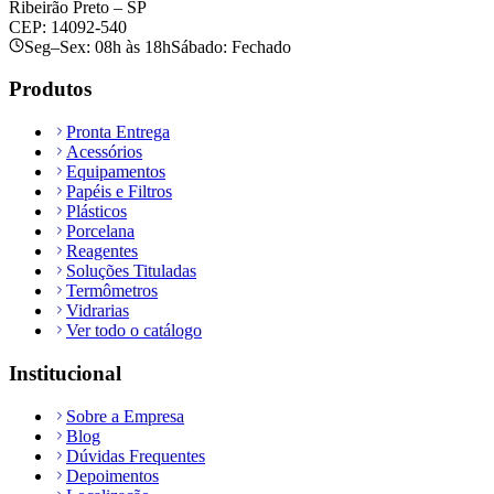
Ribeirão Preto – SP
CEP: 14092-540
Seg–Sex: 08h às 18h
Sábado: Fechado
Produtos
Pronta Entrega
Acessórios
Equipamentos
Papéis e Filtros
Plásticos
Porcelana
Reagentes
Soluções Tituladas
Termômetros
Vidrarias
Ver todo o catálogo
Institucional
Sobre a Empresa
Blog
Dúvidas Frequentes
Depoimentos