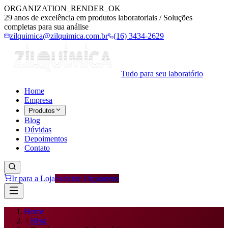
ORGANIZATION_RENDER_OK
29 anos de excelência em produtos laboratoriais / Soluções
completas para sua análise
zilquimica@zilquimica.com.br
(16) 3434-2629
Tudo para seu laboratório
Home
Empresa
Produtos
Blog
Dúvidas
Depoimentos
Contato
Ir para a Loja
Solicitar Orçamento
Home
Blog