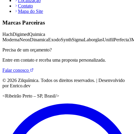
Localização
Contato
Mapa do Site
Marcas Parceiras
Hach
Digimed
Quimica
Moderna
Neon
Dinamica
Exodo
Synth
Sigma
Laborglas
Unifil
Perfecta
3
Precisa de um orçamento?
Entre em contato e receba uma proposta personalizada.
Falar conosco
©
2026
Zilquímica. Todos os direitos reservados. | Desenvolvido
por Enrico.dev
<
Ribeirão Preto – SP, Brasil
/>