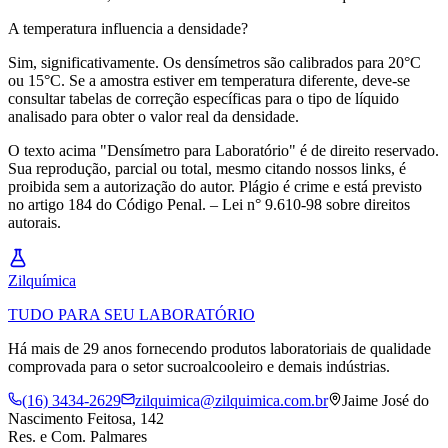
A temperatura influencia a densidade?
Sim, significativamente. Os densímetros são calibrados para 20°C
ou 15°C. Se a amostra estiver em temperatura diferente, deve-se
consultar tabelas de correção específicas para o tipo de líquido
analisado para obter o valor real da densidade.
O texto acima "Densímetro para Laboratório" é de direito reservado.
Sua reprodução, parcial ou total, mesmo citando nossos links, é
proibida sem a autorização do autor. Plágio é crime e está previsto
no artigo 184 do Código Penal. – Lei n° 9.610-98 sobre direitos
autorais.
Zil
química
TUDO PARA SEU LABORATÓRIO
Há mais de 29 anos fornecendo produtos laboratoriais de qualidade
comprovada para o setor sucroalcooleiro e demais indústrias.
(16) 3434-2629
zilquimica@zilquimica.com.br
Jaime José do
Nascimento Feitosa, 142
Res. e Com. Palmares