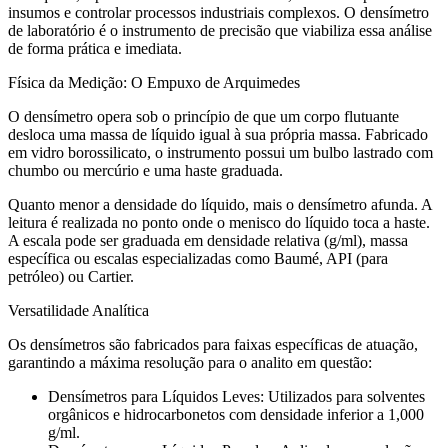
insumos e controlar processos industriais complexos. O densímetro
de laboratório é o instrumento de precisão que viabiliza essa análise
de forma prática e imediata.
Física da Medição: O Empuxo de Arquimedes
O densímetro opera sob o princípio de que um corpo flutuante
desloca uma massa de líquido igual à sua própria massa. Fabricado
em vidro borossilicato, o instrumento possui um bulbo lastrado com
chumbo ou mercúrio e uma haste graduada.
Quanto menor a densidade do líquido, mais o densímetro afunda. A
leitura é realizada no ponto onde o menisco do líquido toca a haste.
A escala pode ser graduada em densidade relativa (g/ml), massa
específica ou escalas especializadas como Baumé, API (para
petróleo) ou Cartier.
Versatilidade Analítica
Os densímetros são fabricados para faixas específicas de atuação,
garantindo a máxima resolução para o analito em questão:
Densímetros para Líquidos Leves: Utilizados para solventes
orgânicos e hidrocarbonetos com densidade inferior a 1,000
g/ml.