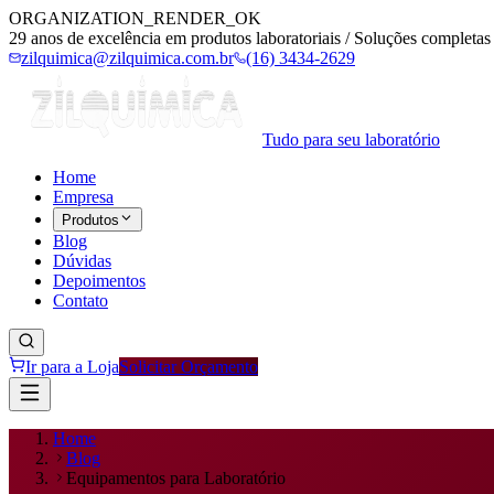
ORGANIZATION_RENDER_OK
29 anos de excelência em produtos laboratoriais / Soluções completas 
zilquimica@zilquimica.com.br
(16) 3434-2629
Tudo para seu laboratório
Home
Empresa
Produtos
Blog
Dúvidas
Depoimentos
Contato
Ir para a Loja
Solicitar Orçamento
Home
Blog
Equipamentos para Laboratório