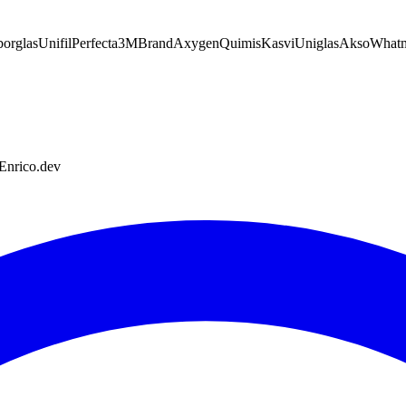
orglas
Unifil
Perfecta
3M
Brand
Axygen
Quimis
Kasvi
Uniglas
Akso
What
 Enrico.dev