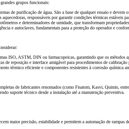
grandes grupos funcionais:
stemas de purificação de água. São a base de qualquer ensaio e devem of
 aquecedoras, responsáveis por garantir condições térmicas estáveis pa
otômetros e determinadores de umidade, que transformam propriedades f
gência e autoclaves, fundamentais para a proteção do operador e conf
onsiderar:
s ISO, ASTM, DIN ou farmacopeicas, garantindo que os métodos apli
s de reposição e interface amigável para procedimentos de calibração 
ento térmico eficiente e componentes resistentes à corrosão química a
ompletas de fabricantes renomados (como Fisatom, Kasvi, Quimis, entre
endo suporte técnico desde a instalação até a manutenção preventiva.
cem maior precisão, estabilidade e permitem a automação de rampas de