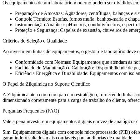
Os equipamentos de um laboratório moderno podem ser divididos em 
Preparação de Amostras: Agitadores, centrífugas, balanças e si
Controle Térmico: Estufas, fornos mufla, banhos-maria e chapas
Instrumentação Analítica: pHmetros, condutivímetros, espectrof
Proteção e Segurança: Capelas de exaustão, chuveiros de emer
Critérios de Seleção e Qualidade
Ao investir em linhas de equipamentos, o gestor de laboratório deve c
Conformidade com Normas: Equipamentos que atendam às norma
Facilidade de Manutenção e Calibração: Disponibilidade de peça
Eficiência Energética e Durabilidade: Equipamentos com isolam
O Papel da Zilquímica no Suporte Científico
A Zilquímica atua como um parceiro estratégico, fornecendo linhas c
dimensionado corretamente para a carga de trabalho do cliente, oferec
Perguntas Frequentes (FAQ)
Vale a pena investir em equipamentos digitais em vez de analógicos?
Sim. Equipamentos digitais com controle microprocessado (PID) ofere
garantindo resultados mais confiáveis para auditorias de qualidade.