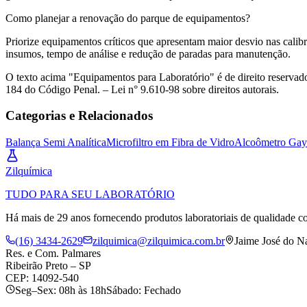
Como planejar a renovação do parque de equipamentos?
Priorize equipamentos críticos que apresentam maior desvio nas cali
insumos, tempo de análise e redução de paradas para manutenção.
O texto acima "Equipamentos para Laboratório" é de direito reservado.
184 do Código Penal. – Lei n° 9.610-98 sobre direitos autorais.
Categorias e Relacionados
Balança Semi Analítica
Microfiltro em Fibra de Vidro
Alcoômetro Gay
Zil
química
TUDO PARA SEU LABORATÓRIO
Há mais de 29 anos fornecendo produtos laboratoriais de qualidade co
(16) 3434-2629
zilquimica@zilquimica.com.br
Jaime José do N
Res. e Com. Palmares
Ribeirão Preto – SP
CEP: 14092-540
Seg–Sex: 08h às 18h
Sábado: Fechado