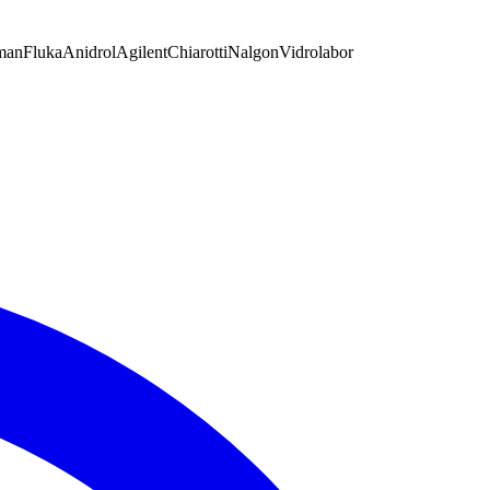
man
Fluka
Anidrol
Agilent
Chiarotti
Nalgon
Vidrolabor