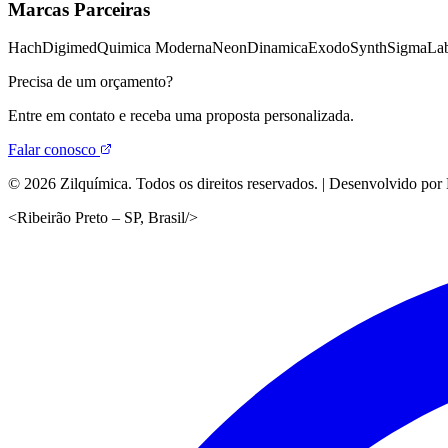
Marcas Parceiras
Hach
Digimed
Quimica Moderna
Neon
Dinamica
Exodo
Synth
Sigma
Lab
Precisa de um orçamento?
Entre em contato e receba uma proposta personalizada.
Falar conosco
©
2026
Zilquímica. Todos os direitos reservados. | Desenvolvido por
<
Ribeirão Preto – SP, Brasil
/>