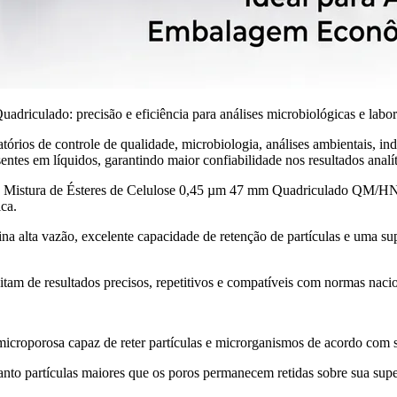
riculado: precisão e eficiência para análises microbiológicas e labora
órios de controle de qualidade, microbiologia, análises ambientais, indú
entes em líquidos, garantindo maior confiabilidade nos resultados analít
na Mistura de Ésteres de Celulose 0,45 µm 47 mm Quadriculado QM/HNM 
ca.
a alta vazão, excelente capacidade de retenção de partículas e uma supe
am de resultados precisos, repetitivos e compatíveis com normas nacion
microporosa capaz de reter partículas e microrganismos de acordo com 
anto partículas maiores que os poros permanecem retidas sobre sua super