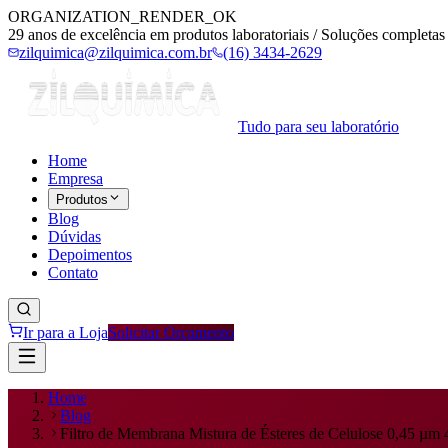
ORGANIZATION_RENDER_OK
29 anos de excelência em produtos laboratoriais / Soluções completas 
zilquimica@zilquimica.com.br
(16) 3434-2629
Tudo para seu laboratório
Home
Empresa
Produtos
Blog
Dúvidas
Depoimentos
Contato
Ir para a Loja
Solicitar Orçamento
Home
Blog
Filtro de Membrana Mistura de Ésteres de Celulose 0,45 µm 47