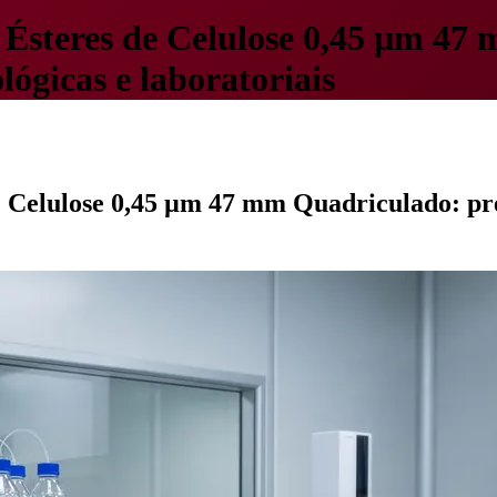
Ésteres de Celulose 0,45 µm 47 
lógicas e laboratoriais
Celulose 0,45 µm 47 mm Quadriculado: preci