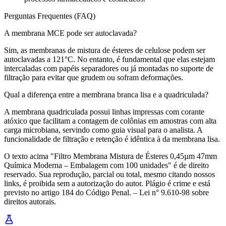
Perguntas Frequentes (FAQ)
A membrana MCE pode ser autoclavada?
Sim, as membranas de mistura de ésteres de celulose podem ser
autoclavadas a 121°C. No entanto, é fundamental que elas estejam
intercaladas com papéis separadores ou já montadas no suporte de
filtração para evitar que grudem ou sofram deformações.
Qual a diferença entre a membrana branca lisa e a quadriculada?
A membrana quadriculada possui linhas impressas com corante
atóxico que facilitam a contagem de colônias em amostras com alta
carga microbiana, servindo como guia visual para o analista. A
funcionalidade de filtração e retenção é idêntica à da membrana lisa.
O texto acima "Filtro Membrana Mistura de Ésteres 0,45µm 47mm
Química Moderna – Embalagem com 100 unidades" é de direito
reservado. Sua reprodução, parcial ou total, mesmo citando nossos
links, é proibida sem a autorização do autor. Plágio é crime e está
previsto no artigo 184 do Código Penal. – Lei n° 9.610-98 sobre
direitos autorais.