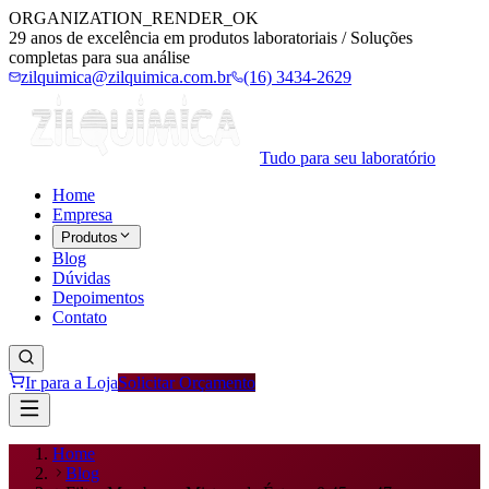
ORGANIZATION_RENDER_OK
29 anos de excelência em produtos laboratoriais / Soluções
completas para sua análise
zilquimica@zilquimica.com.br
(16) 3434-2629
Tudo para seu laboratório
Home
Empresa
Produtos
Blog
Dúvidas
Depoimentos
Contato
Ir para a Loja
Solicitar Orçamento
Home
Blog