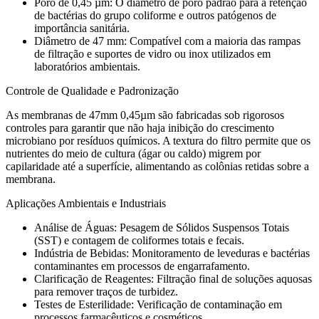
Poro de 0,45 µm: O diâmetro de poro padrão para a retenção
de bactérias do grupo coliforme e outros patógenos de
importância sanitária.
Diâmetro de 47 mm: Compatível com a maioria das rampas
de filtração e suportes de vidro ou inox utilizados em
laboratórios ambientais.
Controle de Qualidade e Padronização
As membranas de 47mm 0,45µm são fabricadas sob rigorosos
controles para garantir que não haja inibição do crescimento
microbiano por resíduos químicos. A textura do filtro permite que os
nutrientes do meio de cultura (ágar ou caldo) migrem por
capilaridade até a superfície, alimentando as colônias retidas sobre a
membrana.
Aplicações Ambientais e Industriais
Análise de Águas: Pesagem de Sólidos Suspensos Totais
(SST) e contagem de coliformes totais e fecais.
Indústria de Bebidas: Monitoramento de leveduras e bactérias
contaminantes em processos de engarrafamento.
Clarificação de Reagentes: Filtração final de soluções aquosas
para remover traços de turbidez.
Testes de Esterilidade: Verificação de contaminação em
processos farmacêuticos e cosméticos.