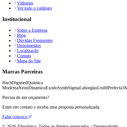
Vidrarias
Ver todo o catálogo
Institucional
Sobre a Empresa
Blog
Dúvidas Frequentes
Depoimentos
Localização
Contato
Mapa do Site
Marcas Parceiras
Hach
Digimed
Quimica
Moderna
Neon
Dinamica
Exodo
Synth
Sigma
Laborglas
Unifil
Perfecta
3
Precisa de um orçamento?
Entre em contato e receba uma proposta personalizada.
Falar conosco
©
2026
Zilquímica. Todos os direitos reservados. | Desenvolvido