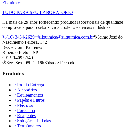
Zil
química
TUDO PARA SEU LABORATÓRIO
Há mais de 29 anos fornecendo produtos laboratoriais de qualidade
comprovada para o setor sucroalcooleiro e demais indústrias.
(16) 3434-2629
zilquimica@zilquimica.com.br
Jaime José do
Nascimento Feitosa, 142
Res. e Com. Palmares
Ribeirão Preto – SP
CEP: 14092-540
Seg–Sex: 08h às 18h
Sábado: Fechado
Produtos
Pronta Entrega
Acessórios
Equipamentos
Papéis e Filtros
Plásticos
Porcelana
Reagentes
Soluções Tituladas
Termômetros