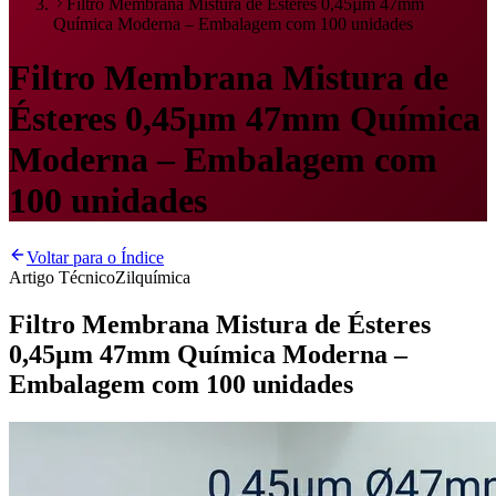
Filtro Membrana Mistura de Ésteres 0,45µm 47mm
Química Moderna – Embalagem com 100 unidades
Filtro Membrana Mistura de
Ésteres 0,45µm 47mm Química
Moderna – Embalagem com
100 unidades
Voltar para o Índice
Artigo Técnico
Zilquímica
Filtro Membrana Mistura de Ésteres
0,45µm 47mm Química Moderna –
Embalagem com 100 unidades