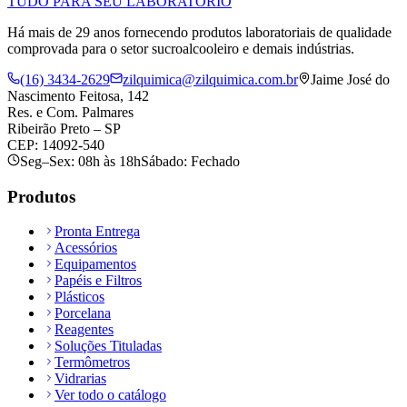
TUDO PARA SEU LABORATÓRIO
Há mais de 29 anos fornecendo produtos laboratoriais de qualidade
comprovada para o setor sucroalcooleiro e demais indústrias.
(16) 3434-2629
zilquimica@zilquimica.com.br
Jaime José do
Nascimento Feitosa, 142
Res. e Com. Palmares
Ribeirão Preto – SP
CEP: 14092-540
Seg–Sex: 08h às 18h
Sábado: Fechado
Produtos
Pronta Entrega
Acessórios
Equipamentos
Papéis e Filtros
Plásticos
Porcelana
Reagentes
Soluções Tituladas
Termômetros
Vidrarias
Ver todo o catálogo