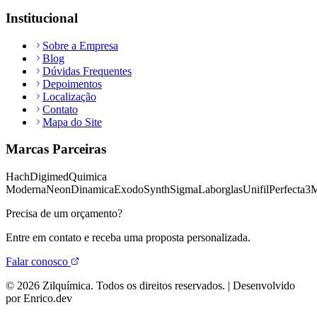
Institucional
Sobre a Empresa
Blog
Dúvidas Frequentes
Depoimentos
Localização
Contato
Mapa do Site
Marcas Parceiras
Hach
Digimed
Quimica
Moderna
Neon
Dinamica
Exodo
Synth
Sigma
Laborglas
Unifil
Perfecta
3
Precisa de um orçamento?
Entre em contato e receba uma proposta personalizada.
Falar conosco
©
2026
Zilquímica. Todos os direitos reservados. | Desenvolvido
por Enrico.dev