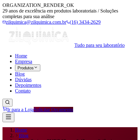
ORGANIZATION_RENDER_OK
29 anos de excelência em produtos laboratoriais / Soluções
completas para sua análise
zilquimica@zilquimica.com.br
(16) 3434-2629
Tudo para seu laboratório
Home
Empresa
Produtos
Blog
Dúvidas
Depoimentos
Contato
Ir para a Loja
Solicitar Orçamento
Home
Blog