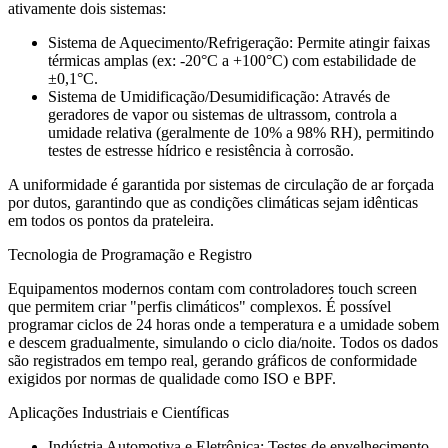
ativamente dois sistemas:
Sistema de Aquecimento/Refrigeração: Permite atingir faixas
térmicas amplas (ex: -20°C a +100°C) com estabilidade de
±0,1°C.
Sistema de Umidificação/Desumidificação: Através de
geradores de vapor ou sistemas de ultrassom, controla a
umidade relativa (geralmente de 10% a 98% RH), permitindo
testes de estresse hídrico e resistência à corrosão.
A uniformidade é garantida por sistemas de circulação de ar forçada
por dutos, garantindo que as condições climáticas sejam idênticas
em todos os pontos da prateleira.
Tecnologia de Programação e Registro
Equipamentos modernos contam com controladores touch screen
que permitem criar "perfis climáticos" complexos. É possível
programar ciclos de 24 horas onde a temperatura e a umidade sobem
e descem gradualmente, simulando o ciclo dia/noite. Todos os dados
são registrados em tempo real, gerando gráficos de conformidade
exigidos por normas de qualidade como ISO e BPF.
Aplicações Industriais e Científicas
Indústria Automotiva e Eletrônica: Testes de envelhecimento