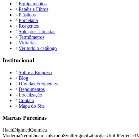
Equipamentos
Papéis e Filtros
Plásticos
Porcelana
Reagentes
Soluções Tituladas
Termômetros
Vidrarias
Ver todo o catálogo
Institucional
Sobre a Empresa
Blog
Dúvidas Frequentes
Depoimentos
Localização
Contato
Mapa do Site
Marcas Parceiras
Hach
Digimed
Quimica
Moderna
Neon
Dinamica
Exodo
Synth
Sigma
Laborglas
Unifil
Perfecta
3