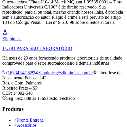
O texto acima "Fita pH 0-14 Merck MQuant 1.09535.0001 – Tiras
Indicadoras Universais C/100" é de direito reservado. Sua
reprodução, parcial ou total, mesmo citando nossos links, é proibida
sem a autorização do autor. Plágio é crime e está previsto no artigo
184 do Código Penal. – Lei n° 9.610-98 sobre direitos autorais.
Zil
química
TUDO PARA SEU LABORATÓRIO
Há mais de 29 anos fornecendo produtos laboratoriais de qualidade
comprovada para o setor sucroalcooleiro e demais indústrias.
(16) 3434-2629
zilquimica@zilquimica.com.br
Jaime José do
Nascimento Feitosa, 142
Res. e Com. Palmares
Ribeirão Preto – SP
CEP: 14092-540
Seg–Sex: 08h às 18h
Sábado: Fechado
Produtos
Pronta Entrega
Acessórios