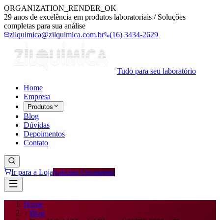
ORGANIZATION_RENDER_OK
29 anos de excelência em produtos laboratoriais / Soluções
completas para sua análise
zilquimica@zilquimica.com.br
(16) 3434-2629
Tudo para seu laboratório
Home
Empresa
Produtos
Blog
Dúvidas
Depoimentos
Contato
Ir para a Loja
Solicitar Orçamento
Home
Blog