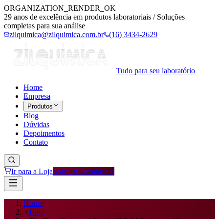
ORGANIZATION_RENDER_OK
29 anos de excelência em produtos laboratoriais / Soluções
completas para sua análise
zilquimica@zilquimica.com.br
(16) 3434-2629
Tudo para seu laboratório
Home
Empresa
Produtos
Blog
Dúvidas
Depoimentos
Contato
Ir para a Loja
Solicitar Orçamento
Home
Blog