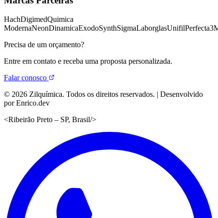
Marcas Parceiras
Hach
Digimed
Quimica
Moderna
Neon
Dinamica
Exodo
Synth
Sigma
Laborglas
Unifil
Perfecta
3
Precisa de um orçamento?
Entre em contato e receba uma proposta personalizada.
Falar conosco
©
2026
Zilquímica. Todos os direitos reservados. | Desenvolvido
por Enrico.dev
<
Ribeirão Preto – SP, Brasil
/>