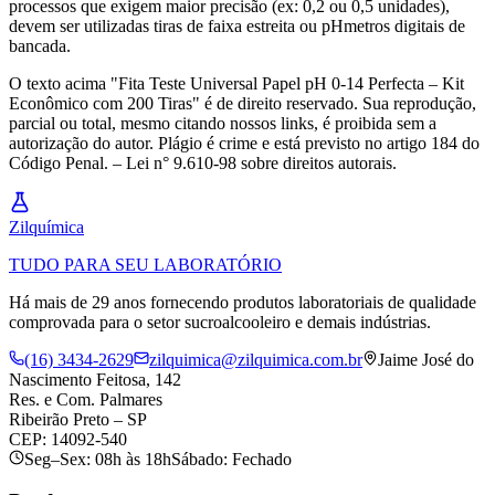
processos que exigem maior precisão (ex: 0,2 ou 0,5 unidades),
devem ser utilizadas tiras de faixa estreita ou pHmetros digitais de
bancada.
O texto acima "Fita Teste Universal Papel pH 0-14 Perfecta – Kit
Econômico com 200 Tiras" é de direito reservado. Sua reprodução,
parcial ou total, mesmo citando nossos links, é proibida sem a
autorização do autor. Plágio é crime e está previsto no artigo 184 do
Código Penal. – Lei n° 9.610-98 sobre direitos autorais.
Zil
química
TUDO PARA SEU LABORATÓRIO
Há mais de 29 anos fornecendo produtos laboratoriais de qualidade
comprovada para o setor sucroalcooleiro e demais indústrias.
(16) 3434-2629
zilquimica@zilquimica.com.br
Jaime José do
Nascimento Feitosa, 142
Res. e Com. Palmares
Ribeirão Preto – SP
CEP: 14092-540
Seg–Sex: 08h às 18h
Sábado: Fechado