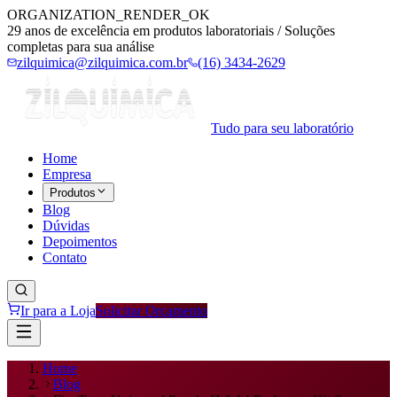
ORGANIZATION_RENDER_OK
29 anos de excelência em produtos laboratoriais / Soluções
completas para sua análise
zilquimica@zilquimica.com.br
(16) 3434-2629
Tudo para seu laboratório
Home
Empresa
Produtos
Blog
Dúvidas
Depoimentos
Contato
Ir para a Loja
Solicitar Orçamento
Home
Blog