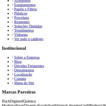
Acessórios
Equipamentos
Papéis e Filtros
Plásticos
Porcelana
Reagentes
Soluções Tituladas
Termômetros
Vidrarias
Ver todo o catálogo
Institucional
Sobre a Empresa
Blog
Dúvidas Frequentes
Depoimentos
Localização
Contato
Mapa do Site
Marcas Parceiras
Hach
Digimed
Quimica
Moderna
Neon
Dinamica
Exodo
Synth
Sigma
Laborglas
Unifil
Perfecta
3