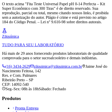
O texto acima "Fita Teste Universal Papel pH 0-14 Perfecta – Kit
Super Econômico com 300 Tiras" é de direito reservado. Sua
reprodução, parcial ou total, mesmo citando nossos links, é proibida
sem a autorização do autor. Plágio é crime e está previsto no artigo
184 do Código Penal. – Lei n° 9.610-98 sobre direitos autorais.
Zil
química
TUDO PARA SEU LABORATÓRIO
Há mais de 29 anos fornecendo produtos laboratoriais de qualidade
comprovada para o setor sucroalcooleiro e demais indústrias.
(16) 3434-2629
zilquimica@zilquimica.com.br
Jaime José do
Nascimento Feitosa, 142
Res. e Com. Palmares
Ribeirão Preto – SP
CEP: 14092-540
Seg–Sex: 08h às 18h
Sábado: Fechado
Produtos
Pronta Entrega