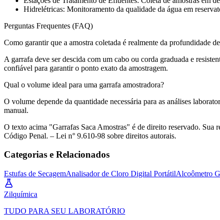
Estações de Tratamento de Efluentes: Coleta de amostras em de
Hidrelétricas: Monitoramento da qualidade da água em reservat
Perguntas Frequentes (FAQ)
Como garantir que a amostra coletada é realmente da profundidade d
A garrafa deve ser descida com um cabo ou corda graduada e resistent
confiável para garantir o ponto exato da amostragem.
Qual o volume ideal para uma garrafa amostradora?
O volume depende da quantidade necessária para as análises laborator
manual.
O texto acima "Garrafas Saca Amostras" é de direito reservado. Sua re
Código Penal. – Lei n° 9.610-98 sobre direitos autorais.
Categorias e Relacionados
Estufas de Secagem
Analisador de Cloro Digital Portátil
Alcoômetro G
Zil
química
TUDO PARA SEU LABORATÓRIO