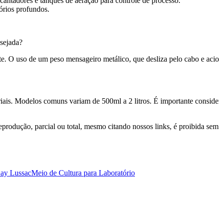
cantadores e tanques de aeração para controle de processo.
órios profundos.
esejada?
e. O uso de um peso mensageiro metálico, que desliza pelo cabo e acion
iais. Modelos comuns variam de 500ml a 2 litros. É importante consider
produção, parcial ou total, mesmo citando nossos links, é proibida sem a
ay Lussac
Meio de Cultura para Laboratório