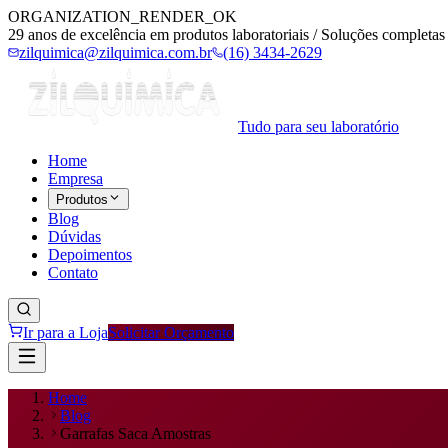
ORGANIZATION_RENDER_OK
29 anos de excelência em produtos laboratoriais / Soluções completas 
zilquimica@zilquimica.com.br
(16) 3434-2629
Tudo para seu laboratório
Home
Empresa
Produtos
Blog
Dúvidas
Depoimentos
Contato
Ir para a Loja
Solicitar Orçamento
Home
Blog
Garrafas Saca Amostras