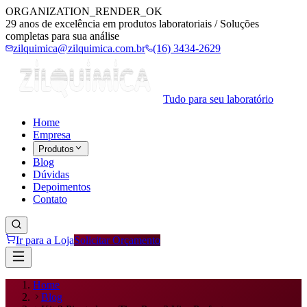
ORGANIZATION_RENDER_OK
29 anos de excelência em produtos laboratoriais / Soluções
completas para sua análise
zilquimica@zilquimica.com.br
(16) 3434-2629
Tudo para seu laboratório
Home
Empresa
Produtos
Blog
Dúvidas
Depoimentos
Contato
Ir para a Loja
Solicitar Orçamento
Home
Blog