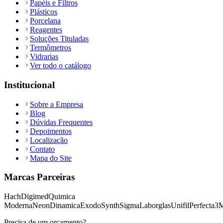
Papéis e Filtros
Plásticos
Porcelana
Reagentes
Soluções Tituladas
Termômetros
Vidrarias
Ver todo o catálogo
Institucional
Sobre a Empresa
Blog
Dúvidas Frequentes
Depoimentos
Localização
Contato
Mapa do Site
Marcas Parceiras
Hach
Digimed
Quimica
Moderna
Neon
Dinamica
Exodo
Synth
Sigma
Laborglas
Unifil
Perfecta
3
Precisa de um orçamento?