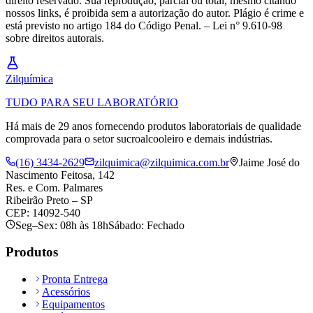
direito reservado. Sua reprodução, parcial ou total, mesmo citando
nossos links, é proibida sem a autorização do autor. Plágio é crime e
está previsto no artigo 184 do Código Penal. – Lei n° 9.610-98
sobre direitos autorais.
Zil
química
TUDO PARA SEU LABORATÓRIO
Há mais de 29 anos fornecendo produtos laboratoriais de qualidade
comprovada para o setor sucroalcooleiro e demais indústrias.
(16) 3434-2629
zilquimica@zilquimica.com.br
Jaime José do
Nascimento Feitosa, 142
Res. e Com. Palmares
Ribeirão Preto – SP
CEP: 14092-540
Seg–Sex: 08h às 18h
Sábado: Fechado
Produtos
Pronta Entrega
Acessórios
Equipamentos