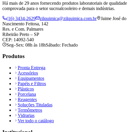
Há mais de 29 anos fornecendo produtos laboratoriais de qualidade
comprovada para o setor sucroalcooleiro e demais indústrias.
(16) 3434-2629
zilquimica@zilquimica.com.br
Jaime José do
Nascimento Feitosa, 142
Res. e Com. Palmares
Ribeirão Preto – SP
CEP: 14092-540
Seg–Sex: 08h às 18h
Sábado: Fechado
Produtos
Pronta Entrega
Acessórios
Equipamentos
Papéis e Filtros
Plásticos
Porcelana
Reagentes
Soluções Tituladas
Termômetros
Vidrarias
Ver todo o catálogo