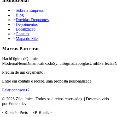
Institucional
Sobre a Empresa
Blog
Dúvidas Frequentes
Depoimentos
Localização
Contato
Mapa do Site
Marcas Parceiras
Hach
Digimed
Quimica
Moderna
Neon
Dinamica
Exodo
Synth
Sigma
Laborglas
Unifil
Perfecta
3
Precisa de um orçamento?
Entre em contato e receba uma proposta personalizada.
Falar conosco
©
2026
Zilquímica. Todos os direitos reservados. | Desenvolvido
por Enrico.dev
<
Ribeirão Preto – SP, Brasil
/>