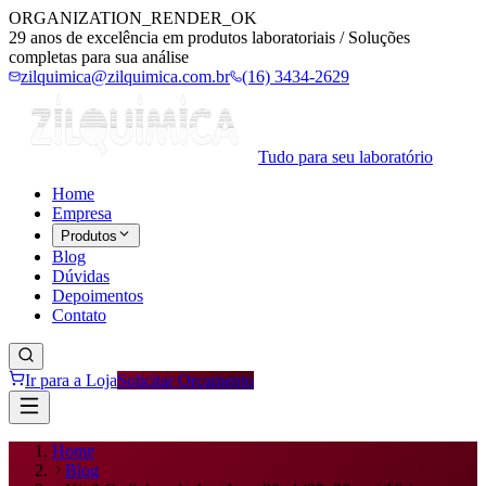
ORGANIZATION_RENDER_OK
29 anos de excelência em produtos laboratoriais / Soluções
completas para sua análise
zilquimica@zilquimica.com.br
(16) 3434-2629
Tudo para seu laboratório
Home
Empresa
Produtos
Blog
Dúvidas
Depoimentos
Contato
Ir para a Loja
Solicitar Orçamento
Home
Blog