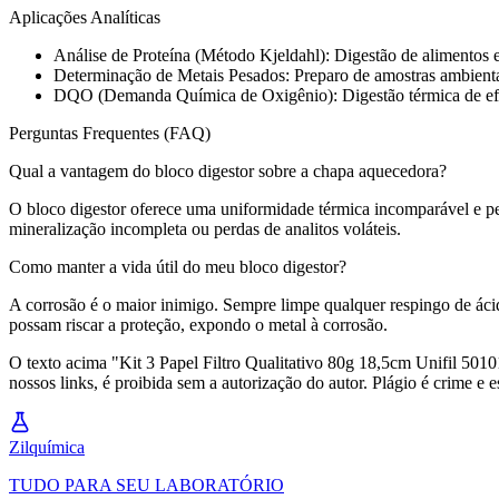
Aplicações Analíticas
Análise de Proteína (Método Kjeldahl): Digestão de alimentos e 
Determinação de Metais Pesados: Preparo de amostras ambientai
DQO (Demanda Química de Oxigênio): Digestão térmica de efl
Perguntas Frequentes (FAQ)
Qual a vantagem do bloco digestor sobre a chapa aquecedora?
O bloco digestor oferece uma uniformidade térmica incomparável e pe
mineralização incompleta ou perdas de analitos voláteis.
Como manter a vida útil do meu bloco digestor?
A corrosão é o maior inimigo. Sempre limpe qualquer respingo de ácid
possam riscar a proteção, expondo o metal à corrosão.
O texto acima "Kit 3 Papel Filtro Qualitativo 80g 18,5cm Unifil 5010
nossos links, é proibida sem a autorização do autor. Plágio é crime e e
Zil
química
TUDO PARA SEU LABORATÓRIO