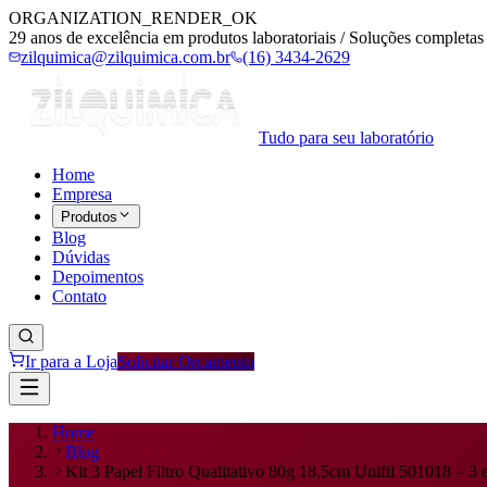
ORGANIZATION_RENDER_OK
29 anos de excelência em produtos laboratoriais / Soluções completas 
zilquimica@zilquimica.com.br
(16) 3434-2629
Tudo para seu laboratório
Home
Empresa
Produtos
Blog
Dúvidas
Depoimentos
Contato
Ir para a Loja
Solicitar Orçamento
Home
Blog
Kit 3 Papel Filtro Qualitativo 80g 18,5cm Unifil 501018 – 3