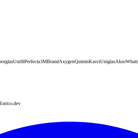
orglas
Unifil
Perfecta
3M
Brand
Axygen
Quimis
Kasvi
Uniglas
Akso
What
 Enrico.dev