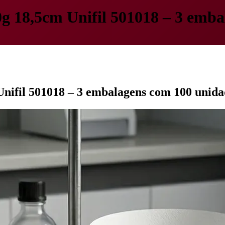
80g 18,5cm Unifil 501018 – 3 emb
 Unifil 501018 – 3 embalagens com 100 unida