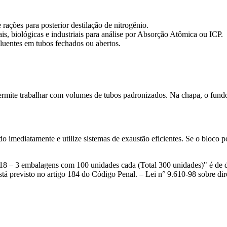
rações para posterior destilação de nitrogênio.
s, biológicas e industriais para análise por Absorção Atômica ou ICP.
uentes em tubos fechados ou abertos.
rmite trabalhar com volumes de tubos padronizados. Na chapa, o fundo
o imediatamente e utilize sistemas de exaustão eficientes. Se o bloco p
18 – 3 embalagens com 100 unidades cada (Total 300 unidades)" é de di
stá previsto no artigo 184 do Código Penal. – Lei n° 9.610-98 sobre dire