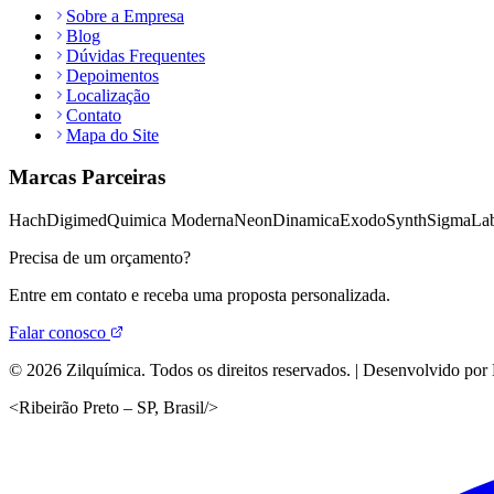
Sobre a Empresa
Blog
Dúvidas Frequentes
Depoimentos
Localização
Contato
Mapa do Site
Marcas Parceiras
Hach
Digimed
Quimica Moderna
Neon
Dinamica
Exodo
Synth
Sigma
Lab
Precisa de um orçamento?
Entre em contato e receba uma proposta personalizada.
Falar conosco
©
2026
Zilquímica. Todos os direitos reservados. | Desenvolvido por
<
Ribeirão Preto – SP, Brasil
/>