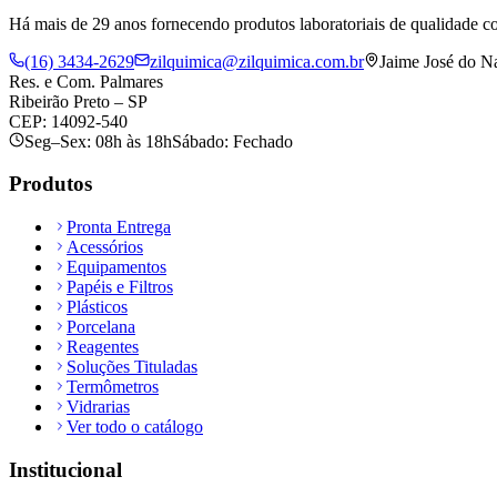
Há mais de 29 anos fornecendo produtos laboratoriais de qualidade co
(16) 3434-2629
zilquimica@zilquimica.com.br
Jaime José do N
Res. e Com. Palmares
Ribeirão Preto – SP
CEP: 14092-540
Seg–Sex: 08h às 18h
Sábado: Fechado
Produtos
Pronta Entrega
Acessórios
Equipamentos
Papéis e Filtros
Plásticos
Porcelana
Reagentes
Soluções Tituladas
Termômetros
Vidrarias
Ver todo o catálogo
Institucional