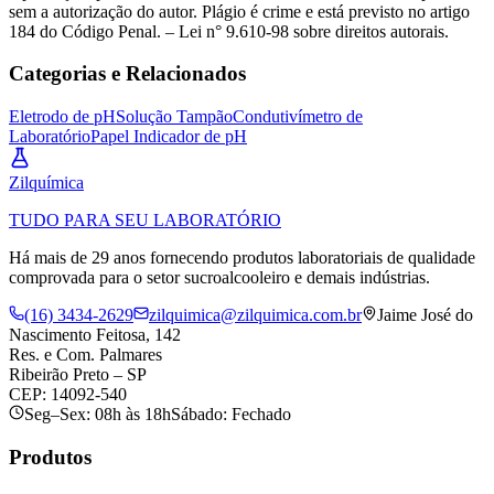
sem a autorização do autor. Plágio é crime e está previsto no artigo
184 do Código Penal. – Lei n° 9.610-98 sobre direitos autorais.
Categorias e Relacionados
Eletrodo de pH
Solução Tampão
Condutivímetro de
Laboratório
Papel Indicador de pH
Zil
química
TUDO PARA SEU LABORATÓRIO
Há mais de 29 anos fornecendo produtos laboratoriais de qualidade
comprovada para o setor sucroalcooleiro e demais indústrias.
(16) 3434-2629
zilquimica@zilquimica.com.br
Jaime José do
Nascimento Feitosa, 142
Res. e Com. Palmares
Ribeirão Preto – SP
CEP: 14092-540
Seg–Sex: 08h às 18h
Sábado: Fechado
Produtos