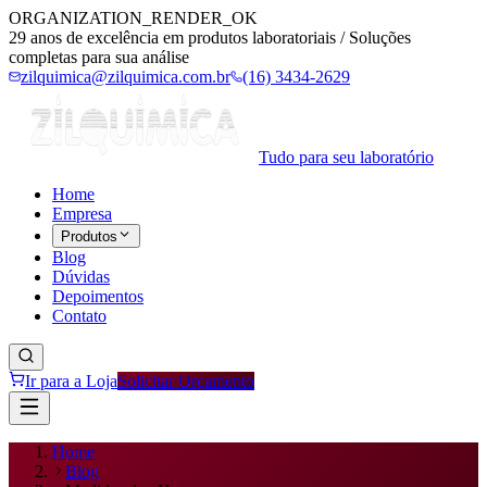
ORGANIZATION_RENDER_OK
29 anos de excelência em produtos laboratoriais / Soluções
completas para sua análise
zilquimica@zilquimica.com.br
(16) 3434-2629
Tudo para seu laboratório
Home
Empresa
Produtos
Blog
Dúvidas
Depoimentos
Contato
Ir para a Loja
Solicitar Orçamento
Home
Blog