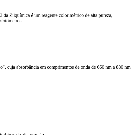
3 da Zilquímica é um reagente colorimétrico de alta pureza,
ofotômetros.
io", cuja absorbância em comprimentos de onda de 660 nm a 880 nm
turbinas de alta pressão.