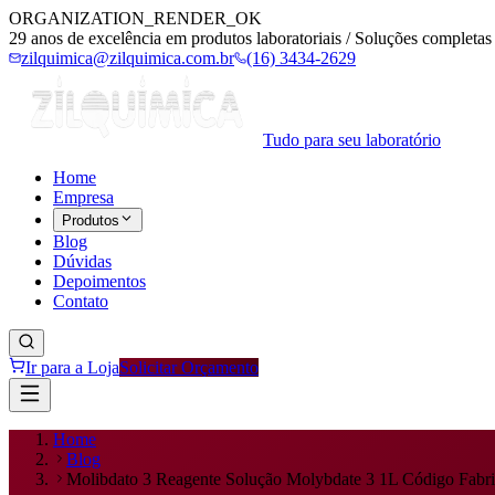
ORGANIZATION_RENDER_OK
29 anos de excelência em produtos laboratoriais / Soluções completas 
zilquimica@zilquimica.com.br
(16) 3434-2629
Tudo para seu laboratório
Home
Empresa
Produtos
Blog
Dúvidas
Depoimentos
Contato
Ir para a Loja
Solicitar Orçamento
Home
Blog
Molibdato 3 Reagente Solução Molybdate 3 1L Código Fabr