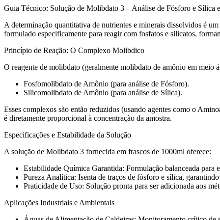
Guia Técnico: Solução de Molibdato 3 – Análise de Fósforo e Sílica
A determinação quantitativa de nutrientes e minerais dissolvidos é um
formulado especificamente para reagir com fosfatos e silicatos, form
Princípio de Reação: O Complexo Molibdico
O reagente de molibdato (geralmente molibdato de amônio em meio ác
Fosfomolibdato de Amônio (para análise de Fósforo).
Silicomolibdato de Amônio (para análise de Sílica).
Esses complexos são então reduzidos (usando agentes como o Amino
é diretamente proporcional à concentração da amostra.
Especificações e Estabilidade da Solução
A solução de Molibdato 3 fornecida em frascos de 1000ml oferece:
Estabilidade Química Garantida: Formulação balanceada para ev
Pureza Analítica: Isenta de traços de fósforo e sílica, garantind
Praticidade de Uso: Solução pronta para ser adicionada aos mé
Aplicações Industriais e Ambientais
Águas de Alimentação de Caldeiras: Monitoramento crítico de síli