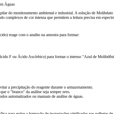
 em Águas
 pilar do monitoramento ambiental e industrial. A solução de Molibdato 
ando complexos de cor intensa que permitem a leitura precisa em espectr
ido) reage com o analito na amostra para formar:
ácido F ou Ácido Ascórbico) para formar o intenso "Azul de Molibdên
itar a precipitação do reagente durante o armazenamento.
o que o "branco" da análise seja sempre zero.
todos automatizados ou manuais de análise de águas.
ca para evitar a formação de incrustações vitrificadas nas palhetas de 