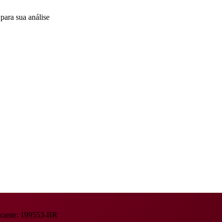
para sua análise
icante: 199553-BR