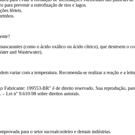
 para prevenir a eutrofização de rios e lagos.
ões férteis.
arinhos.
gente?
 mascarantes (como o ácido oxálico ou ácido cítrico), que destroem o c
Water and Wastewater).
podem variar com a temperatura. Recomenda-se realizar a reação e a lei
abricante: 199553-BR" é de direito reservado. Sua reprodução, parcia
 – Lei n° 9.610-98 sobre direitos autorais.
mprovada para o setor sucroalcooleiro e demais indústrias.