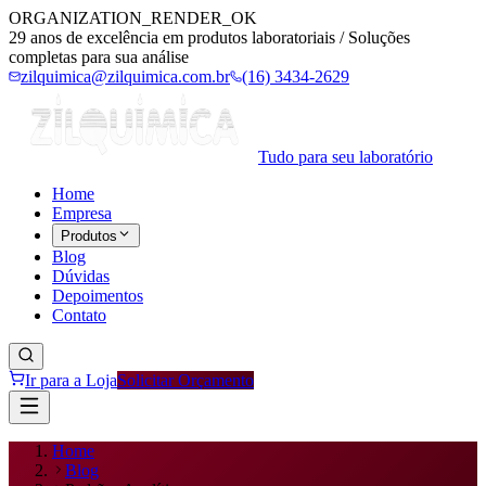
ORGANIZATION_RENDER_OK
29 anos de excelência em produtos laboratoriais / Soluções
completas para sua análise
zilquimica@zilquimica.com.br
(16) 3434-2629
Tudo para seu laboratório
Home
Empresa
Produtos
Blog
Dúvidas
Depoimentos
Contato
Ir para a Loja
Solicitar Orçamento
Home
Blog