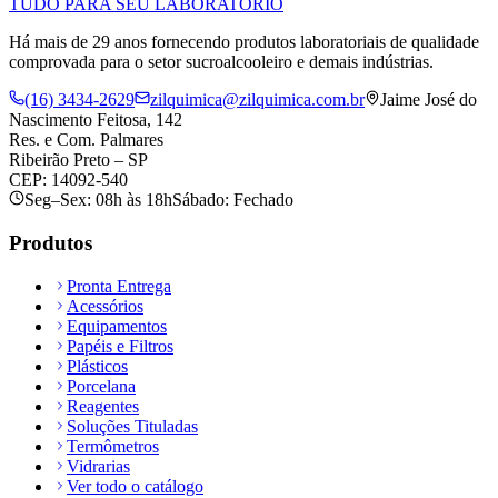
TUDO PARA SEU LABORATÓRIO
Há mais de 29 anos fornecendo produtos laboratoriais de qualidade
comprovada para o setor sucroalcooleiro e demais indústrias.
(16) 3434-2629
zilquimica@zilquimica.com.br
Jaime José do
Nascimento Feitosa, 142
Res. e Com. Palmares
Ribeirão Preto – SP
CEP: 14092-540
Seg–Sex: 08h às 18h
Sábado: Fechado
Produtos
Pronta Entrega
Acessórios
Equipamentos
Papéis e Filtros
Plásticos
Porcelana
Reagentes
Soluções Tituladas
Termômetros
Vidrarias
Ver todo o catálogo