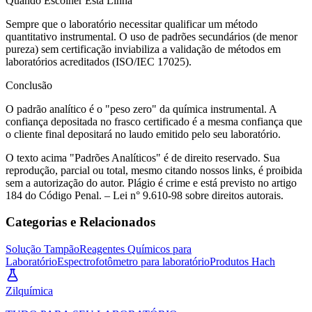
Quando Escolher Esta Linha
Sempre que o laboratório necessitar qualificar um método
quantitativo instrumental. O uso de padrões secundários (de menor
pureza) sem certificação inviabiliza a validação de métodos em
laboratórios acreditados (ISO/IEC 17025).
Conclusão
O padrão analítico é o "peso zero" da química instrumental. A
confiança depositada no frasco certificado é a mesma confiança que
o cliente final depositará no laudo emitido pelo seu laboratório.
O texto acima "Padrões Analíticos" é de direito reservado. Sua
reprodução, parcial ou total, mesmo citando nossos links, é proibida
sem a autorização do autor. Plágio é crime e está previsto no artigo
184 do Código Penal. – Lei n° 9.610-98 sobre direitos autorais.
Categorias e Relacionados
Solução Tampão
Reagentes Químicos para
Laboratório
Espectrofotômetro para laboratório
Produtos Hach
Zil
química