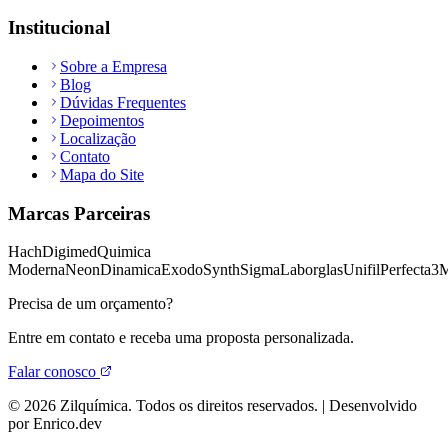
Institucional
Sobre a Empresa
Blog
Dúvidas Frequentes
Depoimentos
Localização
Contato
Mapa do Site
Marcas Parceiras
Hach
Digimed
Quimica
Moderna
Neon
Dinamica
Exodo
Synth
Sigma
Laborglas
Unifil
Perfecta
3
Precisa de um orçamento?
Entre em contato e receba uma proposta personalizada.
Falar conosco
©
2026
Zilquímica. Todos os direitos reservados. | Desenvolvido
por Enrico.dev