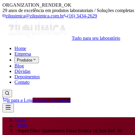
ORGANIZATION_RENDER_OK
29 anos de excelência em produtos laboratoriais / Soluções completas 
zilquimica@zilquimica.com.br
(16) 3434-2629
Tudo para seu laboratório
Home
Empresa
Produtos
Blog
Dúvidas
Depoimentos
Contato
Ir para a Loja
Solicitar Orçamento
Home
Blog
Papel Filtro Quantitativo Faixa Branca 18,5cm Ref. 40