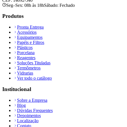
CEP: 14092-540
Seg–Sex: 08h às 18h
Sábado: Fechado
Produtos
Pronta Entrega
Acessórios
Equipamentos
Papéis e Filtros
Plásticos
Porcelana
Reagentes
Soluções Tituladas
Termômetros
Vidrarias
Ver todo o catálogo
Institucional
Sobre a Empresa
Blog
Dúvidas Frequentes
Depoimentos
Localização
Contato