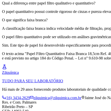
Qual a diferença entre papel filtro qualitativo e quantitativo?
O papel quantitativo possui controle rigoroso de cinzas e pureza elevada
O que significa faixa branca?
A classificação faixa branca indica velocidade média de filtração, pro
O papel filtro quantitativo pode ser utilizado em análises gravimétrica
Sim. Este tipo de papel foi desenvolvido especificamente para procedim
O texto acima "Papel Filtro Quantitativo Faixa Branca 18,5cm Ref. 40"
e está previsto no artigo 184 do Código Penal. – Lei n° 9.610-98 sobre
Zil
química
TUDO PARA SEU LABORATÓRIO
Há mais de 29 anos fornecendo produtos laboratoriais de qualidade co
(16) 3434-2629
zilquimica@zilquimica.com.br
Jaime José do N
Res. e Com. Palmares
Ribeirão Preto – SP