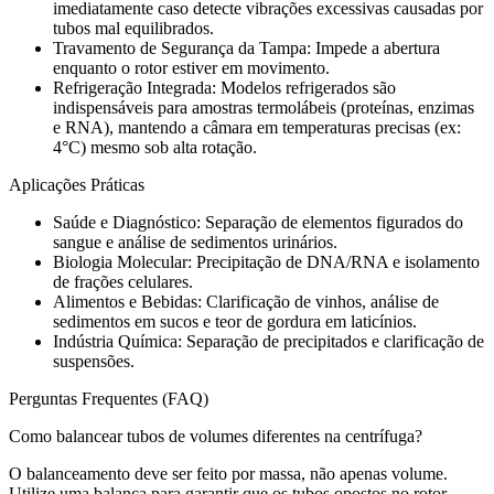
imediatamente caso detecte vibrações excessivas causadas por
tubos mal equilibrados.
Travamento de Segurança da Tampa: Impede a abertura
enquanto o rotor estiver em movimento.
Refrigeração Integrada: Modelos refrigerados são
indispensáveis para amostras termolábeis (proteínas, enzimas
e RNA), mantendo a câmara em temperaturas precisas (ex:
4°C) mesmo sob alta rotação.
Aplicações Práticas
Saúde e Diagnóstico: Separação de elementos figurados do
sangue e análise de sedimentos urinários.
Biologia Molecular: Precipitação de DNA/RNA e isolamento
de frações celulares.
Alimentos e Bebidas: Clarificação de vinhos, análise de
sedimentos em sucos e teor de gordura em laticínios.
Indústria Química: Separação de precipitados e clarificação de
suspensões.
Perguntas Frequentes (FAQ)
Como balancear tubos de volumes diferentes na centrífuga?
O balanceamento deve ser feito por massa, não apenas volume.
Utilize uma balança para garantir que os tubos opostos no rotor