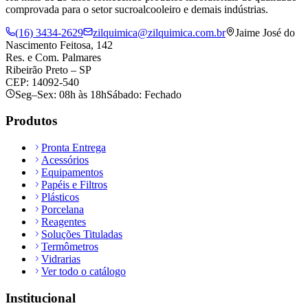
comprovada para o setor sucroalcooleiro e demais indústrias.
(16) 3434-2629
zilquimica@zilquimica.com.br
Jaime José do
Nascimento Feitosa, 142
Res. e Com. Palmares
Ribeirão Preto – SP
CEP: 14092-540
Seg–Sex: 08h às 18h
Sábado: Fechado
Produtos
Pronta Entrega
Acessórios
Equipamentos
Papéis e Filtros
Plásticos
Porcelana
Reagentes
Soluções Tituladas
Termômetros
Vidrarias
Ver todo o catálogo
Institucional