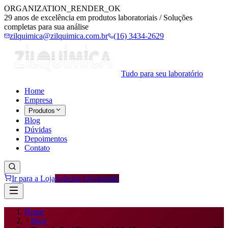
ORGANIZATION_RENDER_OK
29 anos de excelência em produtos laboratoriais / Soluções
completas para sua análise
zilquimica@zilquimica.com.br
(16) 3434-2629
Tudo para seu laboratório
Home
Empresa
Produtos
Blog
Dúvidas
Depoimentos
Contato
Ir para a Loja
Solicitar Orçamento
Home
Blog