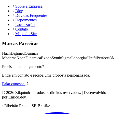
Sobre a Empresa
Blog
Dúvidas Frequentes
Depoimentos
Localização
Contato
Mapa do Site
Marcas Parceiras
Hach
Digimed
Quimica
Moderna
Neon
Dinamica
Exodo
Synth
Sigma
Laborglas
Unifil
Perfecta
3
Precisa de um orçamento?
Entre em contato e receba uma proposta personalizada.
Falar conosco
©
2026
Zilquímica. Todos os direitos reservados. | Desenvolvido
por Enrico.dev
<
Ribeirão Preto – SP, Brasil
/>