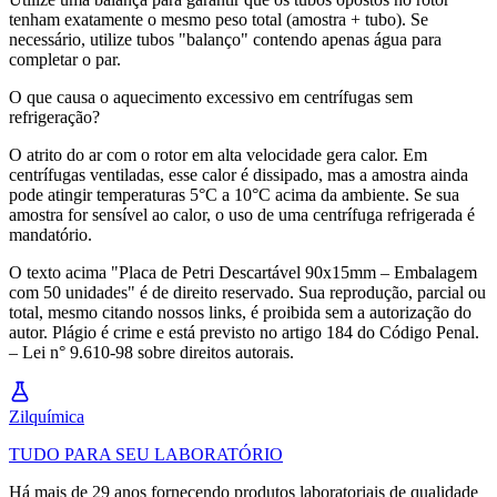
tenham exatamente o mesmo peso total (amostra + tubo). Se
necessário, utilize tubos "balanço" contendo apenas água para
completar o par.
O que causa o aquecimento excessivo em centrífugas sem
refrigeração?
O atrito do ar com o rotor em alta velocidade gera calor. Em
centrífugas ventiladas, esse calor é dissipado, mas a amostra ainda
pode atingir temperaturas 5°C a 10°C acima da ambiente. Se sua
amostra for sensível ao calor, o uso de uma centrífuga refrigerada é
mandatório.
O texto acima "Placa de Petri Descartável 90x15mm – Embalagem
com 50 unidades" é de direito reservado. Sua reprodução, parcial ou
total, mesmo citando nossos links, é proibida sem a autorização do
autor. Plágio é crime e está previsto no artigo 184 do Código Penal.
– Lei n° 9.610-98 sobre direitos autorais.
Zil
química
TUDO PARA SEU LABORATÓRIO
Há mais de 29 anos fornecendo produtos laboratoriais de qualidade