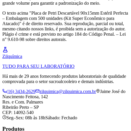
grande volume para garantir a padronização do meio.
O texto acima "Placa de Petri Descartável 90x15mm Estéril Perfecta
– Embalagem com 500 unidades (Kit Super Econômico para
Atacado)" é de direito reservado. Sua reprodução, parcial ou total,
mesmo citando nossos links, é proibida sem a autorização do autor.
Plágio é crime e está previsto no artigo 184 do Código Penal. – Lei
n° 9.610-98 sobre direitos autorais.
Zil
química
TUDO PARA SEU LABORATÓRIO
Há mais de 29 anos fornecendo produtos laboratoriais de qualidade
comprovada para o setor sucroalcooleiro e demais indústrias.
(16) 3434-2629
zilquimica@zilquimica.com.br
Jaime José do
Nascimento Feitosa, 142
Res. e Com. Palmares
Ribeirão Preto – SP
CEP: 14092-540
Seg–Sex: 08h às 18h
Sábado: Fechado
Produtos