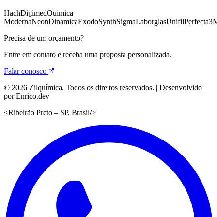
Hach
Digimed
Quimica
Moderna
Neon
Dinamica
Exodo
Synth
Sigma
Laborglas
Unifil
Perfecta
3
Precisa de um orçamento?
Entre em contato e receba uma proposta personalizada.
Falar conosco
©
2026
Zilquímica. Todos os direitos reservados. | Desenvolvido
por Enrico.dev
<
Ribeirão Preto – SP, Brasil
/>