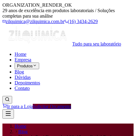
ORGANIZATION_RENDER_OK
29 anos de excelência em produtos laboratoriais / Soluções
completas para sua análise
zilquimica@zilquimica.com.br
(16) 3434-2629
Tudo para seu laboratório
Home
Empresa
Produtos
Blog
Dúvidas
Depoimentos
Contato
Ir para a Loja
Solicitar Orçamento
Home
Blog