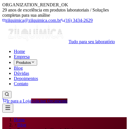
ORGANIZATION_RENDER_OK
29 anos de excelência em produtos laboratoriais / Soluções
completas para sua análise
zilquimica@zilquimica.com.br
(16) 3434-2629
Tudo para seu laboratório
Home
Empresa
Produtos
Blog
Dúvidas
Depoimentos
Contato
Ir para a Loja
Solicitar Orçamento
Home
Blog