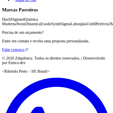
Marcas Parceiras
Hach
Digimed
Quimica
Moderna
Neon
Dinamica
Exodo
Synth
Sigma
Laborglas
Unifil
Perfecta
3
Precisa de um orçamento?
Entre em contato e receba uma proposta personalizada.
Falar conosco
©
2026
Zilquímica. Todos os direitos reservados. | Desenvolvido
por Enrico.dev
<
Ribeirão Preto – SP, Brasil
/>