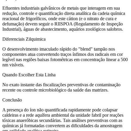
Efluentes industriais galvânicos de metais que interagem em sua
redução, controle e quantificação direta analítica da cadeia química
reacional de frigoríficos, onde este cátion (e o nitrato de cura e
defumação) devem seguir o RIISPOA (Regulamento de Inspeção
Industrial), águas de abastecimento, aquários zoológicos salobros.
Diferenciais Zilquimica
O desenvolvimento imaculado rápido do "blend" tampão nos
componentes atua convertendo traços ínfimos dos radicais em cor
legível nas regiões baixas fotométricas em concentração linear a 500
nm visíveis.
Quando Escolher Esta Linha
No exato instante das fiscalizações preventivas de contaminação
recente ou controle microbiológico da saúde das matrizes.
Conclusão
A presença do íon não quantificada rapidamente pode colapsar
caldeiras e a rede aquífera ambiental da unidade fabril por reações
tóxicas anaeróbicas secundárias. Tais análises preventivas com as
químicas já formatadas convertem as dificuldades da amostragem
em agilidade analítica rotineira.