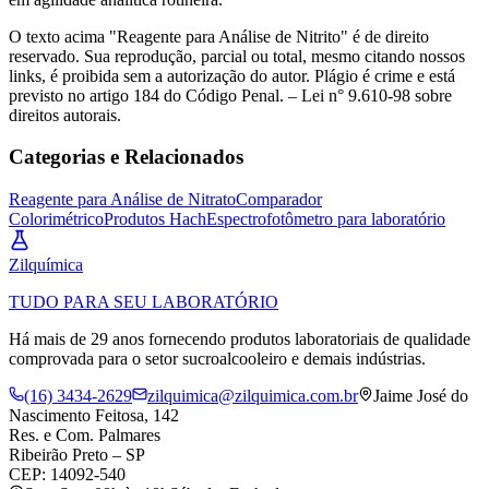
O texto acima "Reagente para Análise de Nitrito" é de direito
reservado. Sua reprodução, parcial ou total, mesmo citando nossos
links, é proibida sem a autorização do autor. Plágio é crime e está
previsto no artigo 184 do Código Penal. – Lei n° 9.610-98 sobre
direitos autorais.
Categorias e Relacionados
Reagente para Análise de Nitrato
Comparador
Colorimétrico
Produtos Hach
Espectrofotômetro para laboratório
Zil
química
TUDO PARA SEU LABORATÓRIO
Há mais de 29 anos fornecendo produtos laboratoriais de qualidade
comprovada para o setor sucroalcooleiro e demais indústrias.
(16) 3434-2629
zilquimica@zilquimica.com.br
Jaime José do
Nascimento Feitosa, 142
Res. e Com. Palmares
Ribeirão Preto – SP
CEP: 14092-540