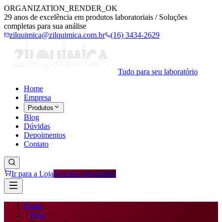
ORGANIZATION_RENDER_OK
29 anos de excelência em produtos laboratoriais / Soluções
completas para sua análise
zilquimica@zilquimica.com.br
(16) 3434-2629
Tudo para seu laboratório
Home
Empresa
Produtos
Blog
Dúvidas
Depoimentos
Contato
Ir para a Loja
Solicitar Orçamento
Home
Blog