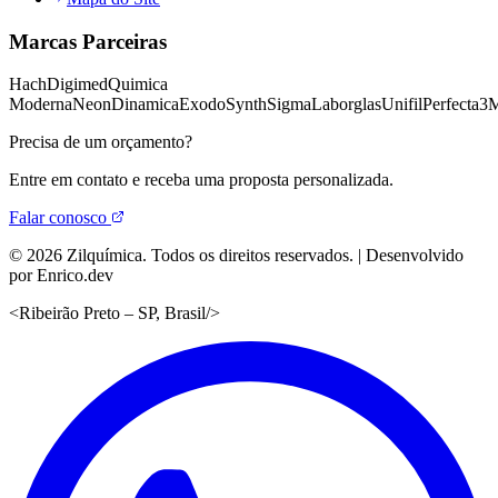
Marcas Parceiras
Hach
Digimed
Quimica
Moderna
Neon
Dinamica
Exodo
Synth
Sigma
Laborglas
Unifil
Perfecta
3
Precisa de um orçamento?
Entre em contato e receba uma proposta personalizada.
Falar conosco
©
2026
Zilquímica. Todos os direitos reservados. | Desenvolvido
por Enrico.dev
<
Ribeirão Preto – SP, Brasil
/>