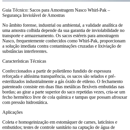
Guia Técnico: Sacos para Amostragem Nasco Whirl-Pak –
Segurança Inviolável de Amostras
No âmbito forense, industrial ou ambiental, a validade analítica de
uma amostra colhida depende da sua garantia de inviolabilidade no
transporte e armazenamento. Os sacos estéreis para amostragem
Nasco, frequentemente conhecidos como Whirl-Pak, proporcionam
a solução imediata contra contaminações cruzadas e lixiviação de
substâncias interferentes.
Características Técnicas
Confeccionados a partir de polietileno fundido de espessura
reforçada e altíssima transparência, os sacos são selados e pré-
esterilizados industrialmente a gás óxido de etileno. O fechamento
patenteado consiste em duas fitas metálicas flexíveis embutidas nas
bordas; ao girar a parte superior do saco repetidas vezes, cria-se um
fecho hermético livre de cola química e tampas que possam afrouxar
com pressão hidrostática.
Aplicações
Coleta e homogeinização em estomáquer de carnes, laticínios e
embutidos; testes de controle sanitário na captação de água de