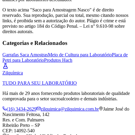
O texto acima "Saco para Amostragem Nasco" é de direito
reservado. Sua reprodução, parcial ou total, mesmo citando nossos
links, é proibida sem a autorização do autor. Plágio é crime e está
previsto no artigo 184 do Código Penal. – Lei n° 9.610-98 sobre
direitos autorais.
Categorias e Relacionados
Garrafas Saca Amostras
Meio de Cultura para Laboratório
Placa de
Petri para Laboratório
Produtos Hach
Zil
química
TUDO PARA SEU LABORATÓRIO
Há mais de 29 anos fornecendo produtos laboratoriais de qualidade
comprovada para o setor sucroalcooleiro e demais indústrias.
(16) 3434-2629
zilquimica@zilquimica.com.br
Jaime José do
Nascimento Feitosa, 142
Res. e Com. Palmares
Ribeirão Preto – SP
CEP: 14092-540