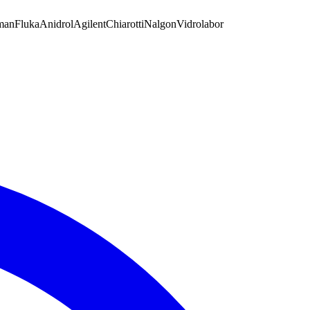
man
Fluka
Anidrol
Agilent
Chiarotti
Nalgon
Vidrolabor