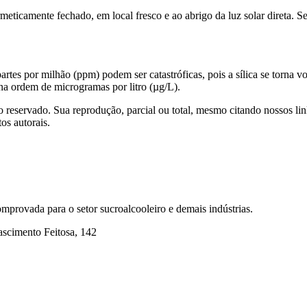
ticamente fechado, em local fresco e ao abrigo da luz solar direta. Se
tes por milhão (ppm) podem ser catastróficas, pois a sílica se torna vol
r na ordem de microgramas por litro (µg/L).
eservado. Sua reprodução, parcial ou total, mesmo citando nossos links
os autorais.
mprovada para o setor sucroalcooleiro e demais indústrias.
ascimento Feitosa, 142