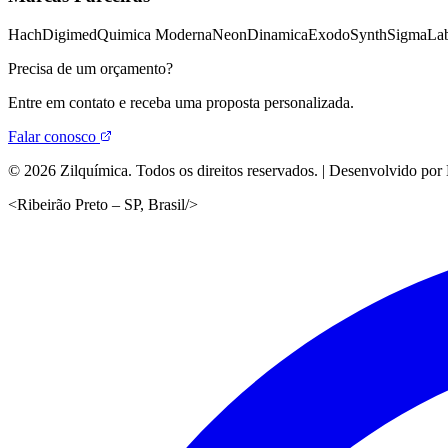
Hach
Digimed
Quimica Moderna
Neon
Dinamica
Exodo
Synth
Sigma
Lab
Precisa de um orçamento?
Entre em contato e receba uma proposta personalizada.
Falar conosco
©
2026
Zilquímica. Todos os direitos reservados. | Desenvolvido por
<
Ribeirão Preto – SP, Brasil
/>