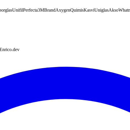
orglas
Unifil
Perfecta
3M
Brand
Axygen
Quimis
Kasvi
Uniglas
Akso
What
 Enrico.dev