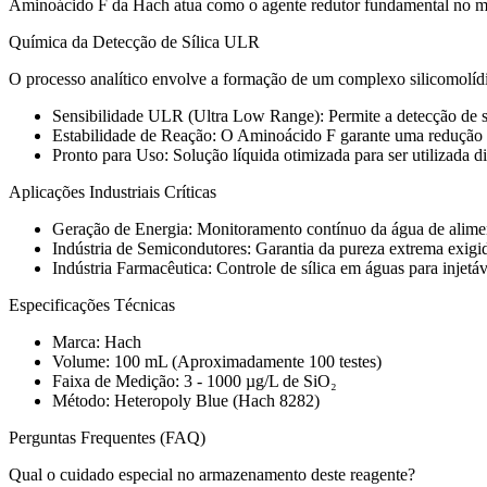
Aminoácido F da Hach atua como o agente redutor fundamental no mét
Química da Detecção de Sílica ULR
O processo analítico envolve a formação de um complexo silicomolídi
Sensibilidade ULR (Ultra Low Range): Permite a detecção de síli
Estabilidade de Reação: O Aminoácido F garante uma redução es
Pronto para Uso: Solução líquida otimizada para ser utilizad
Aplicações Industriais Críticas
Geração de Energia: Monitoramento contínuo da água de alimentaç
Indústria de Semicondutores: Garantia da pureza extrema exigi
Indústria Farmacêutica: Controle de sílica em águas para injetá
Especificações Técnicas
Marca: Hach
Volume: 100 mL (Aproximadamente 100 testes)
Faixa de Medição: 3 - 1000 µg/L de SiO₂
Método: Heteropoly Blue (Hach 8282)
Perguntas Frequentes (FAQ)
Qual o cuidado especial no armazenamento deste reagente?