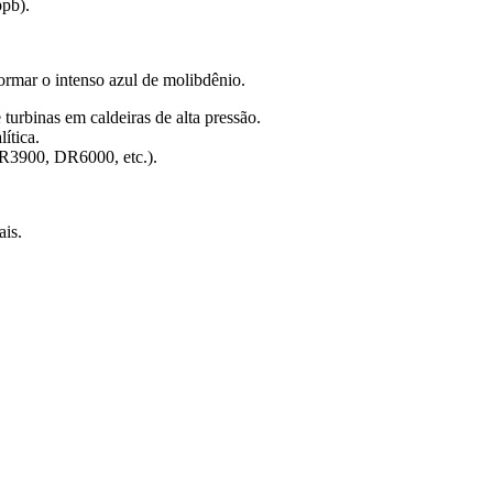
ppb).
ormar o intenso azul de molibdênio.
turbinas em caldeiras de alta pressão.
ítica.
DR3900, DR6000, etc.).
ais.