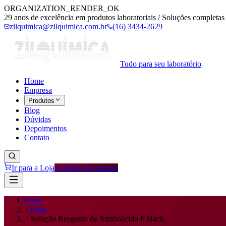
ORGANIZATION_RENDER_OK
29 anos de excelência em produtos laboratoriais / Soluções completas 
zilquimica@zilquimica.com.br
(16) 3434-2629
Tudo para seu laboratório
Home
Empresa
Produtos
Blog
Dúvidas
Depoimentos
Contato
Ir para a Loja
Solicitar Orçamento
Home
Blog
Solução Reagente de Aminoácido F Hach