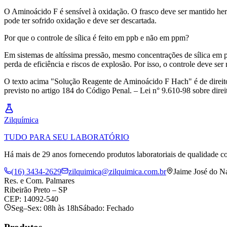
O Aminoácido F é sensível à oxidação. O frasco deve ser mantido herme
pode ter sofrido oxidação e deve ser descartada.
Por que o controle de sílica é feito em ppb e não em ppm?
Em sistemas de altíssima pressão, mesmo concentrações de sílica em par
perda de eficiência e riscos de explosão. Por isso, o controle deve se
O texto acima "Solução Reagente de Aminoácido F Hach" é de direito r
previsto no artigo 184 do Código Penal. – Lei n° 9.610-98 sobre direit
Zil
química
TUDO PARA SEU LABORATÓRIO
Há mais de 29 anos fornecendo produtos laboratoriais de qualidade co
(16) 3434-2629
zilquimica@zilquimica.com.br
Jaime José do N
Res. e Com. Palmares
Ribeirão Preto – SP
CEP: 14092-540
Seg–Sex: 08h às 18h
Sábado: Fechado