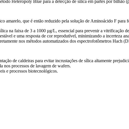
odo Heteropoly Blue para a detecção de sílica em partes por bilhão (
co amarelo, que é então reduzido pela solução de Aminoácido F para f
ca na faixa de 3 a 1000 µg/L, essencial para prevenir a vitrificação de 
tável e uma resposta de cor reprodutível, minimizando a incerteza anal
a diretamente nos métodos automatizados dos espectrofotômetros Hach (
ão de caldeiras para evitar incrustações de sílica altamente prejudici
da nos processos de lavagem de wafers.
veis e processos biotecnológicos.