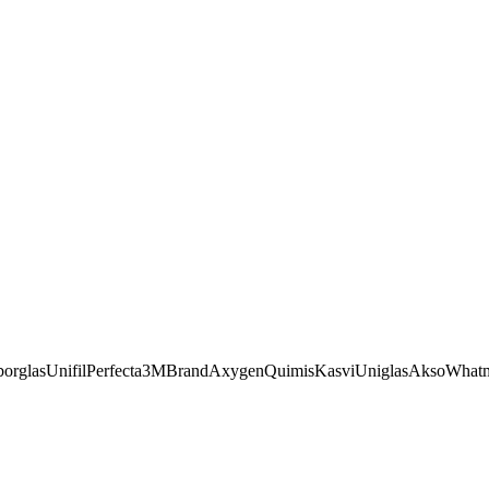
orglas
Unifil
Perfecta
3M
Brand
Axygen
Quimis
Kasvi
Uniglas
Akso
What