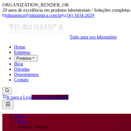
ORGANIZATION_RENDER_OK
29 anos de excelência em produtos laboratoriais / Soluções completas 
zilquimica@zilquimica.com.br
(16) 3434-2629
Tudo para seu laboratório
Home
Empresa
Produtos
Blog
Dúvidas
Depoimentos
Contato
Ir para a Loja
Solicitar Orçamento
Home
Blog
Solução Tampão