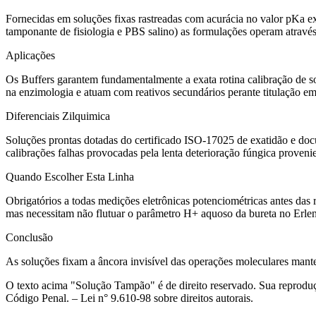
Fornecidas em soluções fixas rastreadas com acurácia no valor pKa 
tamponante de fisiologia e PBS salino) as formulações operam através
Aplicações
Os Buffers garantem fundamentalmente a exata rotina calibração de so
na enzimologia e atuam com reativos secundários perante titulação em
Diferenciais Zilquimica
Soluções prontas dotadas do certificado ISO-17025 de exatidão e doc
calibrações falhas provocadas pela lenta deterioração fúngica provenie
Quando Escolher Esta Linha
Obrigatórios a todas medições eletrônicas potenciométricas antes das 
mas necessitam não flutuar o parâmetro H+ aquoso da bureta no Erle
Conclusão
As soluções fixam a âncora invisível das operações moleculares manten
O texto acima "Solução Tampão" é de direito reservado. Sua reprodução
Código Penal. – Lei n° 9.610-98 sobre direitos autorais.