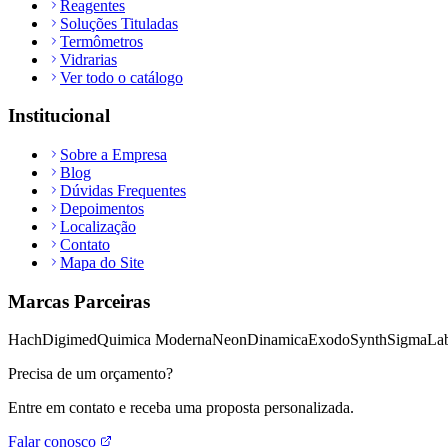
Reagentes
Soluções Tituladas
Termômetros
Vidrarias
Ver todo o catálogo
Institucional
Sobre a Empresa
Blog
Dúvidas Frequentes
Depoimentos
Localização
Contato
Mapa do Site
Marcas Parceiras
Hach
Digimed
Quimica Moderna
Neon
Dinamica
Exodo
Synth
Sigma
Lab
Precisa de um orçamento?
Entre em contato e receba uma proposta personalizada.
Falar conosco