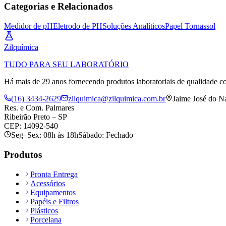
Categorias e Relacionados
Medidor de pH
Eletrodo de PH
Soluções Analíticos
Papel Tornassol
Zil
química
TUDO PARA SEU LABORATÓRIO
Há mais de 29 anos fornecendo produtos laboratoriais de qualidade co
(16) 3434-2629
zilquimica@zilquimica.com.br
Jaime José do N
Res. e Com. Palmares
Ribeirão Preto – SP
CEP: 14092-540
Seg–Sex: 08h às 18h
Sábado: Fechado
Produtos
Pronta Entrega
Acessórios
Equipamentos
Papéis e Filtros
Plásticos
Porcelana