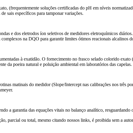
exato, (frequentemente soluções certificadas do pH em níveis normati
 de sais específicos para tamponar variações.
ndas e dos eletrodos íon seletivos de medidores eletroquímicos diários
 complexos na DQO para garantir limites ótimos reacionais alcalinos d
umentadas à exatidão. O fornecimento no frasco selado colorido exato 
nte da poeira natural e poluição ambiental em laboratórios das capelas.
rotinas matinais do medidor (Slope/Intercept nas calibrações nos três p
nmeyer.
do a garantia das equações vitais no balanço analítico, resguardando os
, parcial ou total, mesmo citando nossos links, é proibida sem a autori