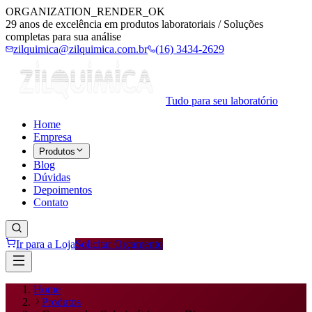
ORGANIZATION_RENDER_OK
29 anos de excelência em produtos laboratoriais / Soluções
completas para sua análise
zilquimica@zilquimica.com.br
(16) 3434-2629
Tudo para seu laboratório
Home
Empresa
Produtos
Blog
Dúvidas
Depoimentos
Contato
Ir para a Loja
Solicitar Orçamento
Home
Produtos