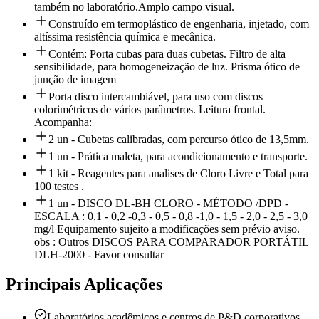
também no laboratório.Amplo campo visual.
Construído em termoplástico de engenharia, injetado, com
altíssima resistência química e mecânica.
Contém: Porta cubas para duas cubetas. Filtro de alta
sensibilidade, para homogeneização de luz. Prisma ótico de
junção de imagem
Porta disco intercambiável, para uso com discos
colorimétricos de vários parâmetros. Leitura frontal.
Acompanha:
2 un - Cubetas calibradas, com percurso ótico de 13,5mm.
1 un - Prática maleta, para acondicionamento e transporte.
1 kit - Reagentes para analises de Cloro Livre e Total para
100 testes .
1 un - DISCO DL-BH CLORO - MÉTODO /DPD -
ESCALA : 0,1 - 0,2 -0,3 - 0,5 - 0,8 -1,0 - 1,5 - 2,0 - 2,5 - 3,0
mg/l Equipamento sujeito a modificações sem prévio aviso.
obs : Outros DISCOS PARA COMPARADOR PORTÁTIL
DLH-2000 - Favor consultar
Principais Aplicações
Laboratórios acadêmicos e centros de P&D corporativos