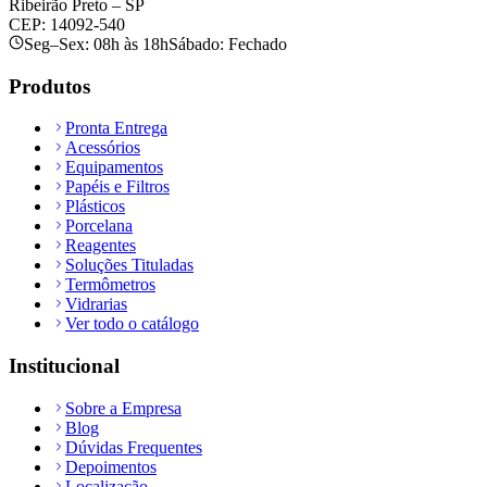
Ribeirão Preto – SP
CEP: 14092-540
Seg–Sex: 08h às 18h
Sábado: Fechado
Produtos
Pronta Entrega
Acessórios
Equipamentos
Papéis e Filtros
Plásticos
Porcelana
Reagentes
Soluções Tituladas
Termômetros
Vidrarias
Ver todo o catálogo
Institucional
Sobre a Empresa
Blog
Dúvidas Frequentes
Depoimentos
Localização