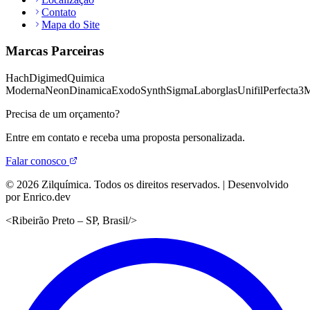
Contato
Mapa do Site
Marcas Parceiras
Hach
Digimed
Quimica
Moderna
Neon
Dinamica
Exodo
Synth
Sigma
Laborglas
Unifil
Perfecta
3
Precisa de um orçamento?
Entre em contato e receba uma proposta personalizada.
Falar conosco
©
2026
Zilquímica. Todos os direitos reservados. | Desenvolvido
por Enrico.dev
<
Ribeirão Preto – SP, Brasil
/>