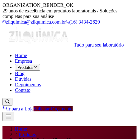
ORGANIZATION_RENDER_OK
29 anos de excelência em produtos laboratoriais / Soluções
completas para sua análise
zilquimica@zilquimica.com.br
(16) 3434-2629
Tudo para seu laboratório
Home
Empresa
Produtos
Blog
Dúvidas
Depoimentos
Contato
Ir para a Loja
Solicitar Orçamento
Home
Produtos