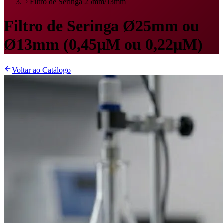
Filtro de Seringa 25mm/13mm
Filtro de Seringa Ø25mm ou
Ø13mm (0,45µM ou 0,22µM)
Voltar ao Catálogo