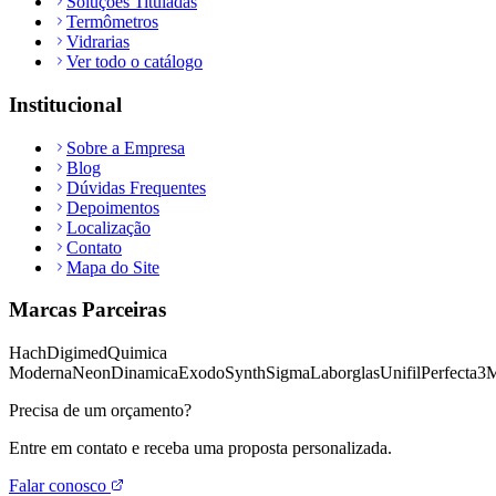
Soluções Tituladas
Termômetros
Vidrarias
Ver todo o catálogo
Institucional
Sobre a Empresa
Blog
Dúvidas Frequentes
Depoimentos
Localização
Contato
Mapa do Site
Marcas Parceiras
Hach
Digimed
Quimica
Moderna
Neon
Dinamica
Exodo
Synth
Sigma
Laborglas
Unifil
Perfecta
3
Precisa de um orçamento?
Entre em contato e receba uma proposta personalizada.
Falar conosco