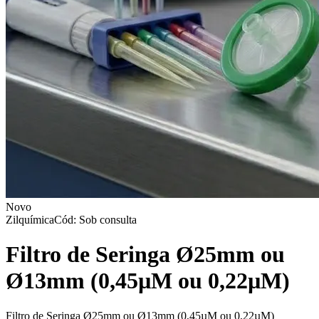
Novo
Zilquímica
Cód: Sob consulta
Filtro de Seringa Ø25mm ou
Ø13mm (0,45µM ou 0,22µM)
Filtro de Seringa Ø25mm ou Ø13mm (0,45µM ou 0,22µM)