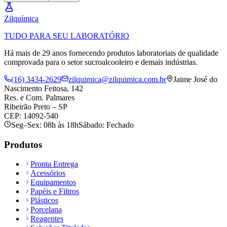
Zil
química
TUDO PARA SEU LABORATÓRIO
Há mais de 29 anos fornecendo produtos laboratoriais de qualidade
comprovada para o setor sucroalcooleiro e demais indústrias.
(16) 3434-2629
zilquimica@zilquimica.com.br
Jaime José do
Nascimento Feitosa, 142
Res. e Com. Palmares
Ribeirão Preto – SP
CEP: 14092-540
Seg–Sex: 08h às 18h
Sábado: Fechado
Produtos
Pronta Entrega
Acessórios
Equipamentos
Papéis e Filtros
Plásticos
Porcelana
Reagentes