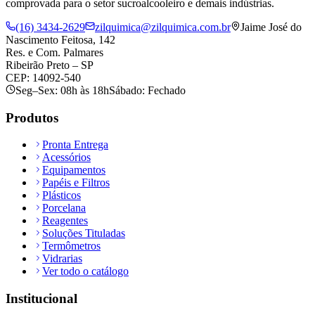
comprovada para o setor sucroalcooleiro e demais indústrias.
(16) 3434-2629
zilquimica@zilquimica.com.br
Jaime José do
Nascimento Feitosa, 142
Res. e Com. Palmares
Ribeirão Preto – SP
CEP: 14092-540
Seg–Sex: 08h às 18h
Sábado: Fechado
Produtos
Pronta Entrega
Acessórios
Equipamentos
Papéis e Filtros
Plásticos
Porcelana
Reagentes
Soluções Tituladas
Termômetros
Vidrarias
Ver todo o catálogo
Institucional