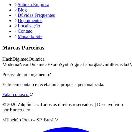
Sobre a Empresa
Blog
Dúvidas Frequentes
Depoimentos
Localização
Contato
Mapa do Site
Marcas Parceiras
Hach
Digimed
Quimica
Moderna
Neon
Dinamica
Exodo
Synth
Sigma
Laborglas
Unifil
Perfecta
3
Precisa de um orçamento?
Entre em contato e receba uma proposta personalizada.
Falar conosco
©
2026
Zilquímica. Todos os direitos reservados. | Desenvolvido
por Enrico.dev
<
Ribeirão Preto – SP, Brasil
/>