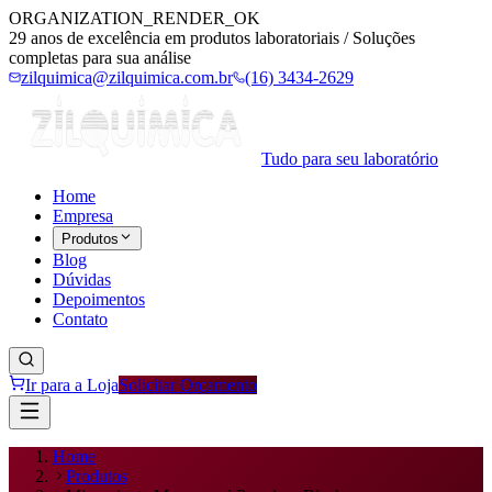
ORGANIZATION_RENDER_OK
29 anos de excelência em produtos laboratoriais / Soluções
completas para sua análise
zilquimica@zilquimica.com.br
(16) 3434-2629
Tudo para seu laboratório
Home
Empresa
Produtos
Blog
Dúvidas
Depoimentos
Contato
Ir para a Loja
Solicitar Orçamento
Home
Produtos