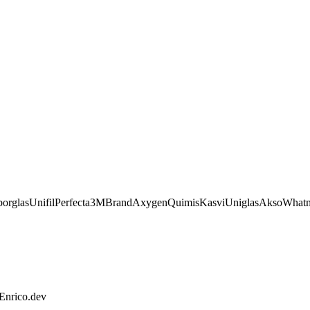
orglas
Unifil
Perfecta
3M
Brand
Axygen
Quimis
Kasvi
Uniglas
Akso
What
 Enrico.dev