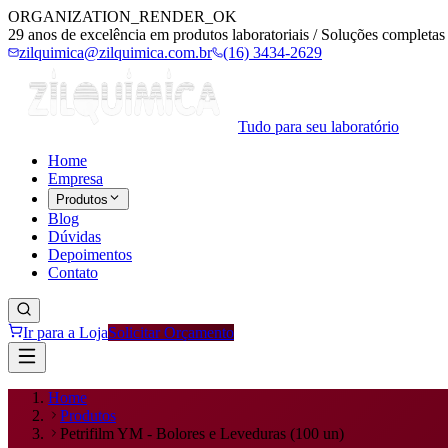
ORGANIZATION_RENDER_OK
29 anos de excelência em produtos laboratoriais / Soluções completas 
zilquimica@zilquimica.com.br
(16) 3434-2629
Tudo para seu laboratório
Home
Empresa
Produtos
Blog
Dúvidas
Depoimentos
Contato
Ir para a Loja
Solicitar Orçamento
Home
Produtos
Petrifilm YM - Bolores e Leveduras (100 un)