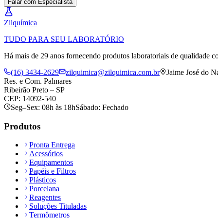
Falar com Especialista
Zil
química
TUDO PARA SEU LABORATÓRIO
Há mais de 29 anos fornecendo produtos laboratoriais de qualidade co
(16) 3434-2629
zilquimica@zilquimica.com.br
Jaime José do N
Res. e Com. Palmares
Ribeirão Preto – SP
CEP: 14092-540
Seg–Sex: 08h às 18h
Sábado: Fechado
Produtos
Pronta Entrega
Acessórios
Equipamentos
Papéis e Filtros
Plásticos
Porcelana
Reagentes
Soluções Tituladas
Termômetros