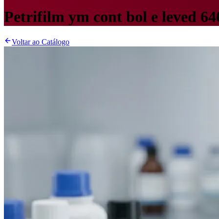
Petrifilm ym cont bol e leved 6
Voltar ao Catálogo