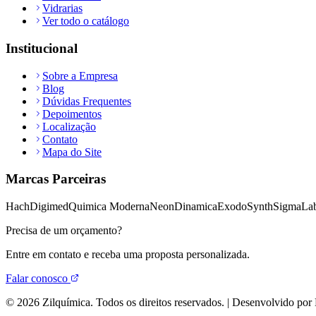
Vidrarias
Ver todo o catálogo
Institucional
Sobre a Empresa
Blog
Dúvidas Frequentes
Depoimentos
Localização
Contato
Mapa do Site
Marcas Parceiras
Hach
Digimed
Quimica Moderna
Neon
Dinamica
Exodo
Synth
Sigma
Lab
Precisa de um orçamento?
Entre em contato e receba uma proposta personalizada.
Falar conosco
©
2026
Zilquímica. Todos os direitos reservados. | Desenvolvido por