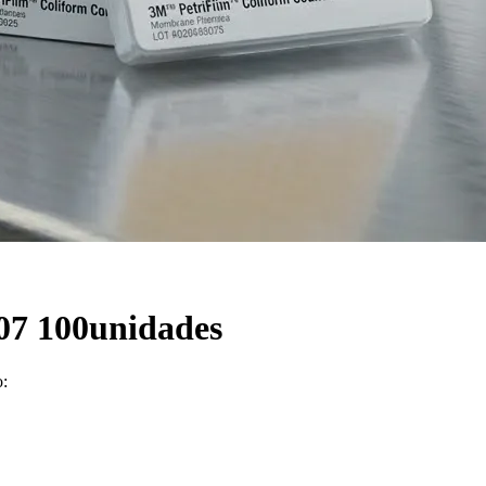
407 100unidades
o: