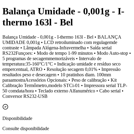
Balança Umidade - 0,001g - I-
thermo 163l - Bel
Balança Umidade - 0,001g - I-thermo 163l - Bel • BALANÇA
UMIDADE 0,001g • LCD retroiluminado com regulagemde
contraste • Lâmpada Alógena-Infravermelha • Saída serial
RS232Funçoes: • Modo de tempo 1-99 minutos • Modo Auto-stop •
5 programas de secagemmemorizáveis • Intervalo de
temperatura:35-160°C/1°C • Indicação umidade e resíduo seco
empercentual, ATRO • Resolução secagem 0,01% • Impressão
resultados peso e desecagem • 10 pratinhos diam. 100mm
paraamostraAcessórios Opcionais: • Peso de calibração • Kit
Calibração Termômetro,modelo STCi-01 • Impressora serial TLP-
50 comdata/hora • Teclado externo Alfanumérico • Cabo serial •
Conversor RS232-USB
Disponibilidade
Consulte disponibilidade