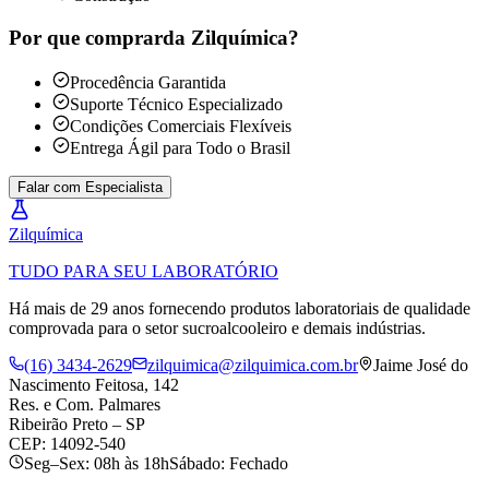
Por que comprar
da Zilquímica?
Procedência Garantida
Suporte Técnico Especializado
Condições Comerciais Flexíveis
Entrega Ágil para Todo o Brasil
Falar com Especialista
Zil
química
TUDO PARA SEU LABORATÓRIO
Há mais de 29 anos fornecendo produtos laboratoriais de qualidade
comprovada para o setor sucroalcooleiro e demais indústrias.
(16) 3434-2629
zilquimica@zilquimica.com.br
Jaime José do
Nascimento Feitosa, 142
Res. e Com. Palmares
Ribeirão Preto – SP
CEP: 14092-540
Seg–Sex: 08h às 18h
Sábado: Fechado