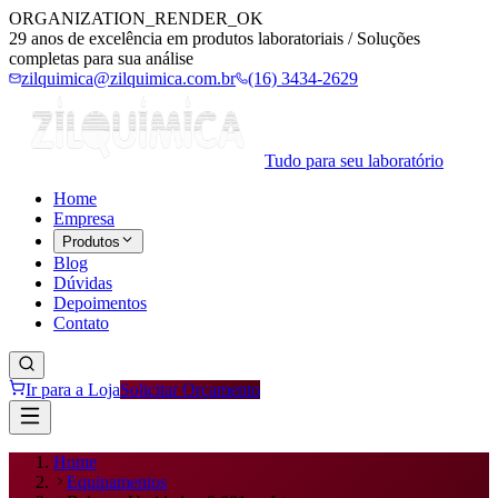
ORGANIZATION_RENDER_OK
29 anos de excelência em produtos laboratoriais / Soluções
completas para sua análise
zilquimica@zilquimica.com.br
(16) 3434-2629
Tudo para seu laboratório
Home
Empresa
Produtos
Blog
Dúvidas
Depoimentos
Contato
Ir para a Loja
Solicitar Orçamento
Home
Equipamentos