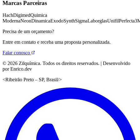
Marcas Parceiras
Hach
Digimed
Quimica
Moderna
Neon
Dinamica
Exodo
Synth
Sigma
Laborglas
Unifil
Perfecta
3
Precisa de um orçamento?
Entre em contato e receba uma proposta personalizada.
Falar conosco
©
2026
Zilquímica. Todos os direitos reservados. | Desenvolvido
por Enrico.dev
<
Ribeirão Preto – SP, Brasil
/>