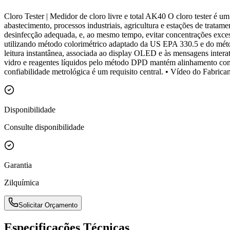
Cloro Tester | Medidor de cloro livre e total AK40 O cloro tester é um
abastecimento, processos industriais, agricultura e estações de trat
desinfecção adequada, e, ao mesmo tempo, evitar concentrações exce
utilizando método colorimétrico adaptado da US EPA 330.5 e do métod
leitura instantânea, associada ao display OLED e às mensagens interati
vidro e reagentes líquidos pelo método DPD mantém alinhamento com p
confiabilidade metrológica é um requisito central. • Vídeo do Fabric
Disponibilidade
Consulte disponibilidade
Garantia
Zilquímica
Solicitar Orçamento
Especificações Técnicas