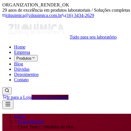
ORGANIZATION_RENDER_OK
29 anos de excelência em produtos laboratoriais / Soluções completas 
zilquimica@zilquimica.com.br
(16) 3434-2629
Tudo para seu laboratório
Home
Empresa
Produtos
Blog
Dúvidas
Depoimentos
Contato
Ir para a Loja
Solicitar Orçamento
Home
Equipamentos
Cloro Tester | Medidor de clor...