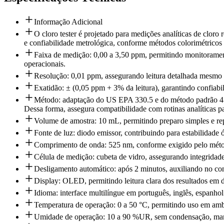
Informação Adicional
O cloro tester é projetado para medições analíticas de cloro
e confiabilidade metrológica, conforme métodos colorimétricos 
Faixa de medição: 0,00 a 3,50 ppm, permitindo monitoramento
operacionais.
Resolução: 0,01 ppm, assegurando leitura detalhada mesmo em
Exatidão: ± (0,05 ppm + 3% da leitura), garantindo confiabi
Método: adaptação do US EPA 330.5 e do método padrão 4500
Dessa forma, assegura compatibilidade com rotinas analíticas p
Volume de amostra: 10 mL, permitindo preparo simples e repe
Fonte de luz: diodo emissor, contribuindo para estabilidade 
Comprimento de onda: 525 nm, conforme exigido pelo méto
Célula de medição: cubeta de vidro, assegurando integridade
Desligamento automático: após 2 minutos, auxiliando no co
Display: OLED, permitindo leitura clara dos resultados em d
Idioma: interface multilíngue em português, inglês, espanhol 
Temperatura de operação: 0 a 50 °C, permitindo uso em amb
Umidade de operação: 10 a 90 %UR, sem condensação, mant