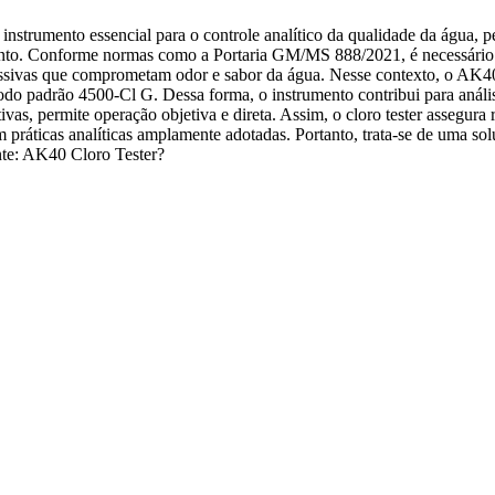
 instrumento essencial para o controle analítico da qualidade da água, p
amento. Conforme normas como a Portaria GM/MS 888/2021, é necessário 
ssivas que comprometam odor e sabor da água. Nesse contexto, o AK40 
o padrão 4500-Cl G. Dessa forma, o instrumento contribui para anális
vas, permite operação objetiva e direta. Assim, o cloro tester assegura 
ráticas analíticas amplamente adotadas. Portanto, trata-se de uma so
ante: AK40 Cloro Tester?