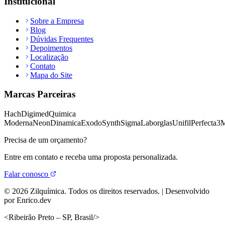
Institucional
Sobre a Empresa
Blog
Dúvidas Frequentes
Depoimentos
Localização
Contato
Mapa do Site
Marcas Parceiras
Hach
Digimed
Quimica
Moderna
Neon
Dinamica
Exodo
Synth
Sigma
Laborglas
Unifil
Perfecta
3
Precisa de um orçamento?
Entre em contato e receba uma proposta personalizada.
Falar conosco
©
2026
Zilquímica. Todos os direitos reservados. | Desenvolvido
por Enrico.dev
<
Ribeirão Preto – SP, Brasil
/>