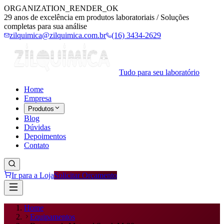
ORGANIZATION_RENDER_OK
29 anos de excelência em produtos laboratoriais / Soluções
completas para sua análise
zilquimica@zilquimica.com.br
(16) 3434-2629
Tudo para seu laboratório
Home
Empresa
Produtos
Blog
Dúvidas
Depoimentos
Contato
Ir para a Loja
Solicitar Orçamento
Home
Equipamentos