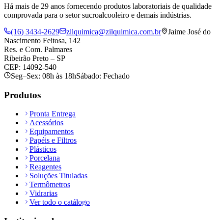
Há mais de 29 anos fornecendo produtos laboratoriais de qualidade
comprovada para o setor sucroalcooleiro e demais indústrias.
(16) 3434-2629
zilquimica@zilquimica.com.br
Jaime José do
Nascimento Feitosa, 142
Res. e Com. Palmares
Ribeirão Preto – SP
CEP: 14092-540
Seg–Sex: 08h às 18h
Sábado: Fechado
Produtos
Pronta Entrega
Acessórios
Equipamentos
Papéis e Filtros
Plásticos
Porcelana
Reagentes
Soluções Tituladas
Termômetros
Vidrarias
Ver todo o catálogo