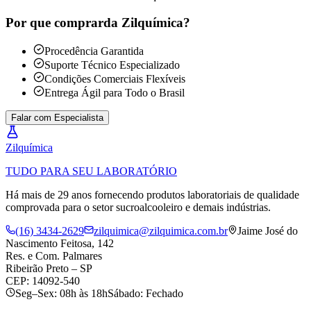
Por que comprar
da Zilquímica?
Procedência Garantida
Suporte Técnico Especializado
Condições Comerciais Flexíveis
Entrega Ágil para Todo o Brasil
Falar com Especialista
Zil
química
TUDO PARA SEU LABORATÓRIO
Há mais de 29 anos fornecendo produtos laboratoriais de qualidade
comprovada para o setor sucroalcooleiro e demais indústrias.
(16) 3434-2629
zilquimica@zilquimica.com.br
Jaime José do
Nascimento Feitosa, 142
Res. e Com. Palmares
Ribeirão Preto – SP
CEP: 14092-540
Seg–Sex: 08h às 18h
Sábado: Fechado