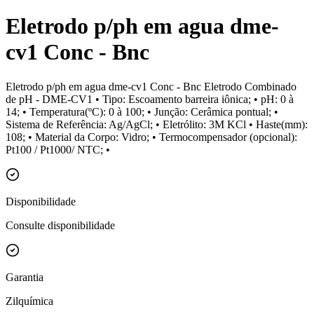
Eletrodo p/ph em agua dme-
cv1 Conc - Bnc
Eletrodo p/ph em agua dme-cv1 Conc - Bnc Eletrodo Combinado
de pH - DME-CV1 • Tipo: Escoamento barreira iônica; • pH: 0 à
14; • Temperatura(ºC): 0 à 100; • Junção: Cerâmica pontual; •
Sistema de Referência: Ag/AgCl; • Eletrólito: 3M KCl • Haste(mm):
108; • Material da Corpo: Vidro; • Termocompensador (opcional):
Pt100 / Pt1000/ NTC; •
Disponibilidade
Consulte disponibilidade
Garantia
Zilquímica