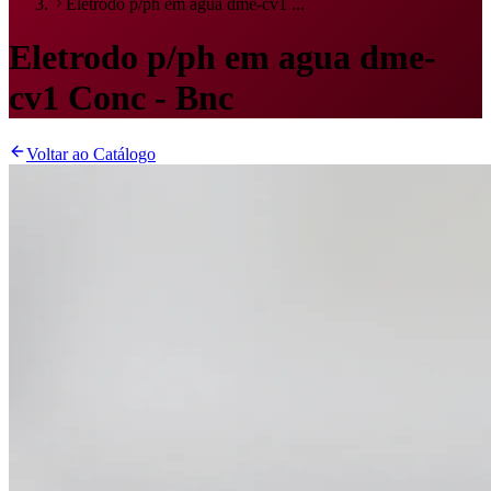
Eletrodo p/ph em agua dme-cv1 ...
Eletrodo p/ph em agua dme-
cv1 Conc - Bnc
Voltar ao Catálogo