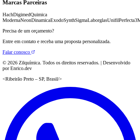
Marcas Parceiras
Hach
Digimed
Quimica
Moderna
Neon
Dinamica
Exodo
Synth
Sigma
Laborglas
Unifil
Perfecta
3
Precisa de um orçamento?
Entre em contato e receba uma proposta personalizada.
Falar conosco
©
2026
Zilquímica. Todos os direitos reservados. | Desenvolvido
por Enrico.dev
<
Ribeirão Preto – SP, Brasil
/>