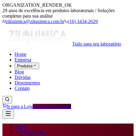
ORGANIZATION_RENDER_OK
29 anos de excelência em produtos laboratoriais / Soluções
completas para sua análise
zilquimica@zilquimica.com.br
(16) 3434-2629
Tudo para seu laboratório
Home
Empresa
Produtos
Blog
Dúvidas
Depoimentos
Contato
Ir para a Loja
Solicitar Orçamento
Home
Equipamentos