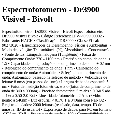
Espectrofotometro - Dr3900
Visivel - Bivolt
Espectrofotometro - Dr3900 Visivel - Bivolt Espectrofotometro
Dr3900 Visivel Bivolt • Código ReferênciaLPV440.99.00002 •
Fabricante: HACH • Classificação: DR3900 • Classe Fiscal:
90273020 • Especificações de Desempenho, Físicas e Ambientais: •
Modo de exibição: Transmitância (%), Absorbância e Concentração
• Fonte de luz: Lâmpada halógena (Tungstênio) • Faixa de
Comprimento Onda: 320 - 1100 nm • Precisão do comp. de onda: ±
1.5 • Capacidade de reprodução do comprimento de onda: ± 0.1nm
• Resolução do comprimento de onda: 1 nm • Calibração do
comprimento de onda: Automático • Seleção do comprimento de
onda: Automático, baseado na seleção de método • Velocidade de
leitura: 8 nm/s (em passos de 1nm) • Largura de banda espectral: 5
nm • Faixa de medição fotométrica: ± 3.0 (faixa de comprimento de
onda de 340 a 900nm) • Precisão fotométrica: 5 m abs a 0.0-0.5 abs
-- 1% a 0.50-2.0 Ext • Linearidade fotométrica: 2 Abs c/ vidro
neutro a 546nm • Luz espúria: < 0.1% T a 340nm com NaNO2 •
Registro de dados: 2000 leituras (resultado, data, tempo, ID de
amostra, ID do usuário) • Exportação de dados: para PC em formato
.CSV ou .XML • Programas de usuário: 100 • Compatibilidade de