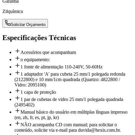
Garantia
Zilquímica
Solicitar Orçamento
Especificações Técnicas
Acessórios que acompanham
o equipamento:
1 fonte de alimentação 110-240V, 50-60Hz
1 adaptador 'A' para cubeta 25 mm/1 polegada redonda
(2122800) e 10 mm/1cm quadrada (Quartzo: 4822800 /
Vidro: 2095100)
1 capa de proteção
1 par de cubetas de vidro 25 mm/1 polegada quadrada
(2495402)
Manual básico do usuário em múltiplas línguas impresso
(en, zh, fr, es, pt, jp, kr)
NÃO acompanha CD com manual; para solicitar o
conteúdo, solicite via e-mail para duvida@hexis.com.br.