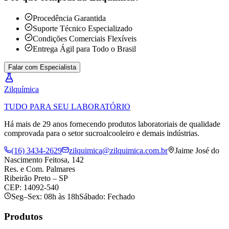
Procedência Garantida
Suporte Técnico Especializado
Condições Comerciais Flexíveis
Entrega Ágil para Todo o Brasil
Falar com Especialista
Zil
química
TUDO PARA SEU LABORATÓRIO
Há mais de 29 anos fornecendo produtos laboratoriais de qualidade
comprovada para o setor sucroalcooleiro e demais indústrias.
(16) 3434-2629
zilquimica@zilquimica.com.br
Jaime José do
Nascimento Feitosa, 142
Res. e Com. Palmares
Ribeirão Preto – SP
CEP: 14092-540
Seg–Sex: 08h às 18h
Sábado: Fechado
Produtos