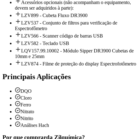
Acessórios opcionais (não acompanham o equipamento,
devem ser adquiridos à parte):
LZV899 - Cubeta Fluxo DR3900
LZV537 - Conjunto de filtros para verificação de
Espectrofômetro
LZV566 - Scanner código de barras USB
LZV582 - Teclado USB
LQV157.99.10002 - Módulo Sipper DR3900 Cubetas de
10mm e 25mm
LZV874 - Filme de proteção do display Espectrofotômetro
Principais Aplicações
DQO
Cloro
Ferro
Nitrato
Nitrito
Análises Hach
Por que comprar
da Zilquímica?