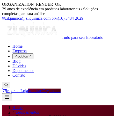
ORGANIZATION_RENDER_OK
29 anos de excelência em produtos laboratoriais / Soluções
completas para sua análise
zilquimica@zilquimica.com.br
(16) 3434-2629
Tudo para seu laboratório
Home
Empresa
Produtos
Blog
Dúvidas
Depoimentos
Contato
Ir para a Loja
Solicitar Orçamento
Home
Equipamentos