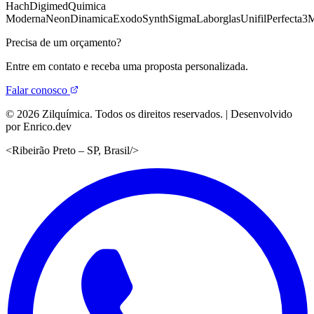
Hach
Digimed
Quimica
Moderna
Neon
Dinamica
Exodo
Synth
Sigma
Laborglas
Unifil
Perfecta
3
Precisa de um orçamento?
Entre em contato e receba uma proposta personalizada.
Falar conosco
©
2026
Zilquímica. Todos os direitos reservados. | Desenvolvido
por Enrico.dev
<
Ribeirão Preto – SP, Brasil
/>