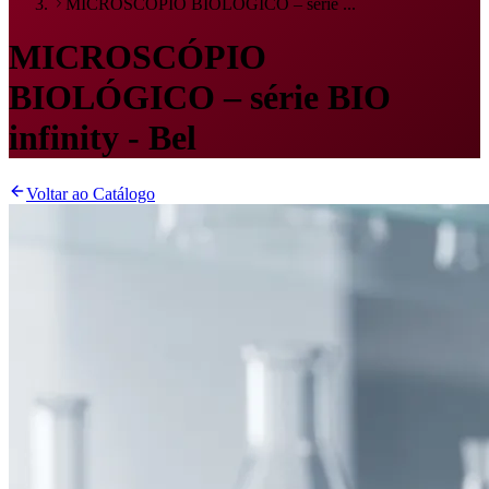
MICROSCÓPIO BIOLÓGICO – série ...
MICROSCÓPIO
BIOLÓGICO – série BIO
infinity - Bel
Voltar ao Catálogo