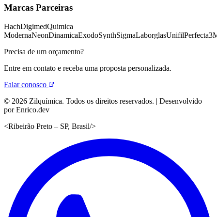
Marcas Parceiras
Hach
Digimed
Quimica
Moderna
Neon
Dinamica
Exodo
Synth
Sigma
Laborglas
Unifil
Perfecta
3
Precisa de um orçamento?
Entre em contato e receba uma proposta personalizada.
Falar conosco
©
2026
Zilquímica. Todos os direitos reservados. | Desenvolvido
por Enrico.dev
<
Ribeirão Preto – SP, Brasil
/>