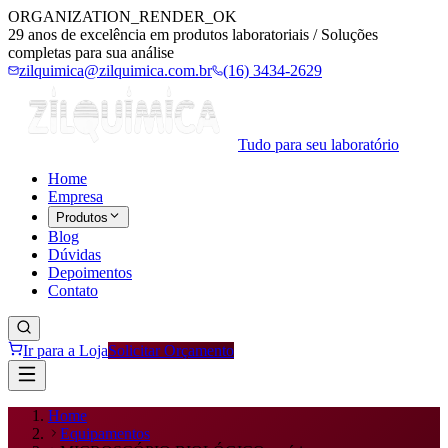
ORGANIZATION_RENDER_OK
29 anos de excelência em produtos laboratoriais / Soluções
completas para sua análise
zilquimica@zilquimica.com.br
(16) 3434-2629
Tudo para seu laboratório
Home
Empresa
Produtos
Blog
Dúvidas
Depoimentos
Contato
Ir para a Loja
Solicitar Orçamento
Home
Equipamentos