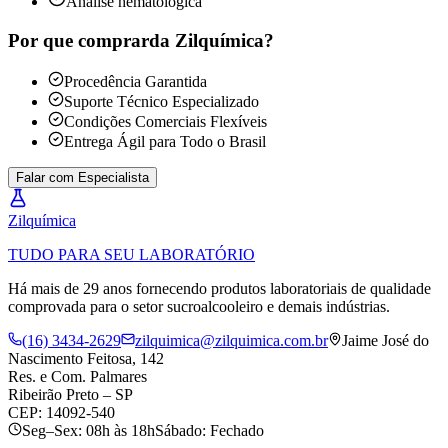
Análise hematológica
Por que comprar
da Zilquímica?
Procedência Garantida
Suporte Técnico Especializado
Condições Comerciais Flexíveis
Entrega Ágil para Todo o Brasil
Falar com Especialista
Zil
química
TUDO PARA SEU LABORATÓRIO
Há mais de 29 anos fornecendo produtos laboratoriais de qualidade
comprovada para o setor sucroalcooleiro e demais indústrias.
(16) 3434-2629
zilquimica@zilquimica.com.br
Jaime José do
Nascimento Feitosa, 142
Res. e Com. Palmares
Ribeirão Preto – SP
CEP: 14092-540
Seg–Sex: 08h às 18h
Sábado: Fechado