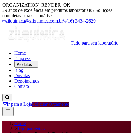
ORGANIZATION_RENDER_OK
29 anos de excelência em produtos laboratoriais / Soluções
completas para sua análise
zilquimica@zilquimica.com.br
(16) 3434-2629
Tudo para seu laboratório
Home
Empresa
Produtos
Blog
Dúvidas
Depoimentos
Contato
Ir para a Loja
Solicitar Orçamento
Home
Equipamentos