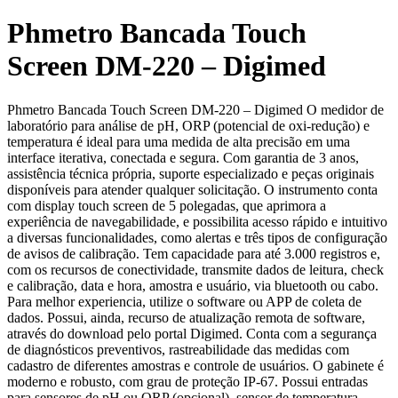
Phmetro Bancada Touch
Screen DM-220 – Digimed
Phmetro Bancada Touch Screen DM-220 – Digimed O medidor de
laboratório para análise de pH, ORP (potencial de oxi-redução) e
temperatura é ideal para uma medida de alta precisão em uma
interface iterativa, conectada e segura. Com garantia de 3 anos,
assistência técnica própria, suporte especializado e peças originais
disponíveis para atender qualquer solicitação. O instrumento conta
com display touch screen de 5 polegadas, que aprimora a
experiência de navegabilidade, e possibilita acesso rápido e intuitivo
a diversas funcionalidades, como alertas e três tipos de configuração
de avisos de calibração. Tem capacidade para até 3.000 registros e,
com os recursos de conectividade, transmite dados de leitura, check
e calibração, data e hora, amostra e usuário, via bluetooth ou cabo.
Para melhor experiencia, utilize o software ou APP de coleta de
dados. Possui, ainda, recurso de atualização remota de software,
através do download pelo portal Digimed. Conta com a segurança
de diagnósticos preventivos, rastreabilidade das medidas com
cadastro de diferentes amostras e controle de usuários. O gabinete é
moderno e robusto, com grau de proteção IP-67. Possui entradas
para sensores de pH ou ORP (opcional), sensor de temperatura