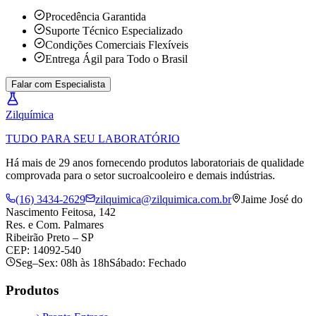
Procedência Garantida
Suporte Técnico Especializado
Condições Comerciais Flexíveis
Entrega Ágil para Todo o Brasil
Falar com Especialista
Zil
química
TUDO PARA SEU LABORATÓRIO
Há mais de 29 anos fornecendo produtos laboratoriais de qualidade
comprovada para o setor sucroalcooleiro e demais indústrias.
(16) 3434-2629
zilquimica@zilquimica.com.br
Jaime José do
Nascimento Feitosa, 142
Res. e Com. Palmares
Ribeirão Preto – SP
CEP: 14092-540
Seg–Sex: 08h às 18h
Sábado: Fechado
Produtos