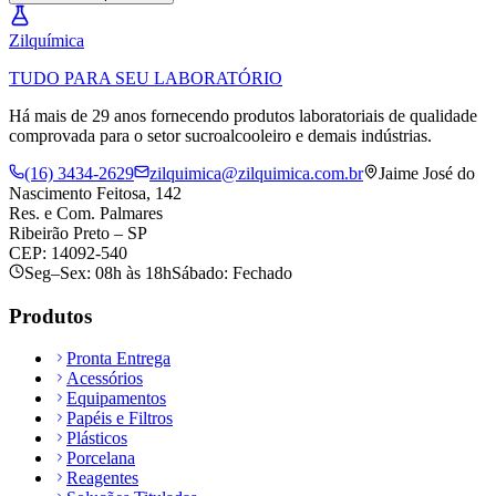
Zil
química
TUDO PARA SEU LABORATÓRIO
Há mais de 29 anos fornecendo produtos laboratoriais de qualidade
comprovada para o setor sucroalcooleiro e demais indústrias.
(16) 3434-2629
zilquimica@zilquimica.com.br
Jaime José do
Nascimento Feitosa, 142
Res. e Com. Palmares
Ribeirão Preto – SP
CEP: 14092-540
Seg–Sex: 08h às 18h
Sábado: Fechado
Produtos
Pronta Entrega
Acessórios
Equipamentos
Papéis e Filtros
Plásticos
Porcelana
Reagentes