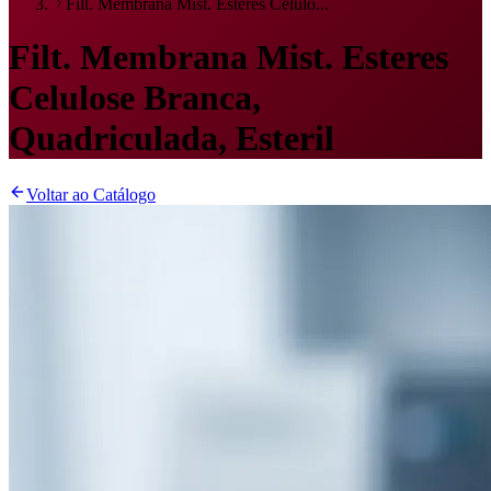
Filt. Membrana Mist. Esteres Celulo...
Filt. Membrana Mist. Esteres
Celulose Branca,
Quadriculada, Esteril
Voltar ao Catálogo