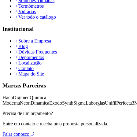
Soluções Tituladas
Termômetros
Vidrarias
Ver todo o catálogo
Institucional
Sobre a Empresa
Blog
Dúvidas Frequentes
Depoimentos
Localização
Contato
Mapa do Site
Marcas Parceiras
Hach
Digimed
Quimica
Moderna
Neon
Dinamica
Exodo
Synth
Sigma
Laborglas
Unifil
Perfecta
3
Precisa de um orçamento?
Entre em contato e receba uma proposta personalizada.
Falar conosco