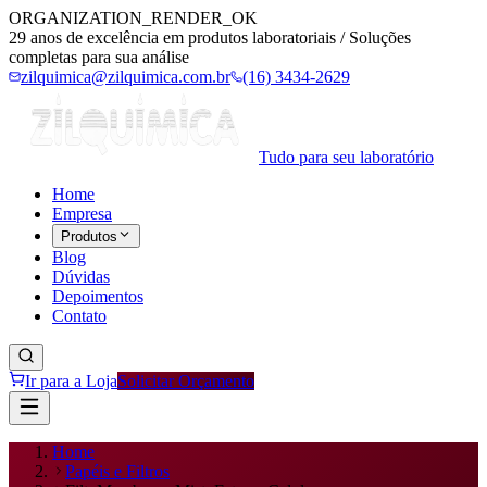
ORGANIZATION_RENDER_OK
29 anos de excelência em produtos laboratoriais / Soluções
completas para sua análise
zilquimica@zilquimica.com.br
(16) 3434-2629
Tudo para seu laboratório
Home
Empresa
Produtos
Blog
Dúvidas
Depoimentos
Contato
Ir para a Loja
Solicitar Orçamento
Home
Papéis e Filtros