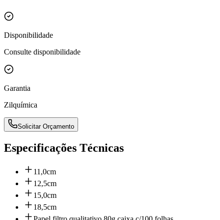
Disponibilidade
Consulte disponibilidade
Garantia
Zilquímica
Solicitar Orçamento
Especificações Técnicas
11,0cm
12,5cm
15,0cm
18,5cm
Papel filtro qualitativo 80g caixa c/100 folhas