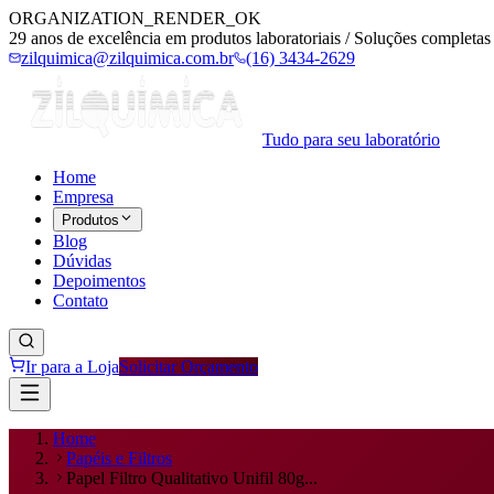
ORGANIZATION_RENDER_OK
29 anos de excelência em produtos laboratoriais / Soluções completas 
zilquimica@zilquimica.com.br
(16) 3434-2629
Tudo para seu laboratório
Home
Empresa
Produtos
Blog
Dúvidas
Depoimentos
Contato
Ir para a Loja
Solicitar Orçamento
Home
Papéis e Filtros
Papel Filtro Qualitativo Unifil 80g...