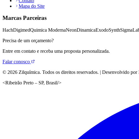
Contato
Mapa do Site
Marcas Parceiras
Hach
Digimed
Quimica Moderna
Neon
Dinamica
Exodo
Synth
Sigma
Lab
Precisa de um orçamento?
Entre em contato e receba uma proposta personalizada.
Falar conosco
©
2026
Zilquímica. Todos os direitos reservados. | Desenvolvido por
<
Ribeirão Preto – SP, Brasil
/>