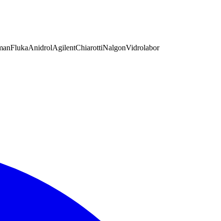
man
Fluka
Anidrol
Agilent
Chiarotti
Nalgon
Vidrolabor