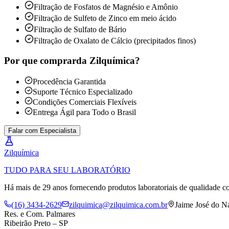
Filtração de Fosfatos de Magnésio e Amônio
Filtração de Sulfeto de Zinco em meio ácido
Filtração de Sulfato de Bário
Filtração de Oxalato de Cálcio (precipitados finos)
Por que comprar
da Zilquímica?
Procedência Garantida
Suporte Técnico Especializado
Condições Comerciais Flexíveis
Entrega Ágil para Todo o Brasil
Falar com Especialista
Zil
química
TUDO PARA SEU LABORATÓRIO
Há mais de 29 anos fornecendo produtos laboratoriais de qualidade co
(16) 3434-2629
zilquimica@zilquimica.com.br
Jaime José do N
Res. e Com. Palmares
Ribeirão Preto – SP