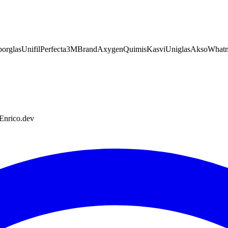
orglas
Unifil
Perfecta
3M
Brand
Axygen
Quimis
Kasvi
Uniglas
Akso
What
 Enrico.dev