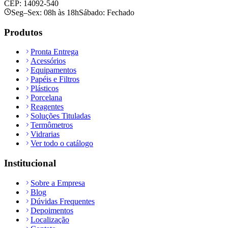
CEP: 14092-540
Seg–Sex: 08h às 18h
Sábado: Fechado
Produtos
Pronta Entrega
Acessórios
Equipamentos
Papéis e Filtros
Plásticos
Porcelana
Reagentes
Soluções Tituladas
Termômetros
Vidrarias
Ver todo o catálogo
Institucional
Sobre a Empresa
Blog
Dúvidas Frequentes
Depoimentos
Localização