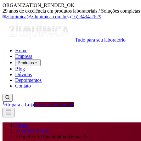
ORGANIZATION_RENDER_OK
29 anos de excelência em produtos laboratoriais / Soluções completas 
zilquimica@zilquimica.com.br
(16) 3434-2629
Tudo para seu laboratório
Home
Empresa
Produtos
Blog
Dúvidas
Depoimentos
Contato
Ir para a Loja
Solicitar Orçamento
Home
Papéis e Filtros
Papel Filtro Quantitativo (Faixa Az...