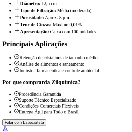
Diâmetro
:
12,5 cm
Tipo de Filtração
:
Média (moderada)
Porosidade
:
Aprox. 8 μm
Teor de Cinzas
:
Máximo 0,01%
Apresentação
:
Caixa com 100 unidades
Principais Aplicações
Retenção de cristalinos de tamanho médio
Análise de alimentos e saneamento
Indústria farmacêutica e controle ambiental
Por que comprar
da Zilquímica?
Procedência Garantida
Suporte Técnico Especializado
Condições Comerciais Flexíveis
Entrega Ágil para Todo o Brasil
Falar com Especialista