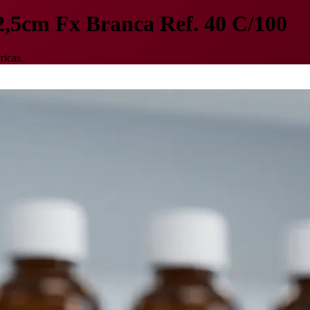
2,5cm Fx Branca Ref. 40 C/100
ricas.