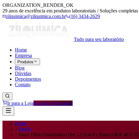
ORGANIZATION_RENDER_OK
29 anos de excelência em produtos laboratoriais / Soluções completas 
zilquimica@zilquimica.com.br
(16) 3434-2629
Tudo para seu laboratório
Home
Empresa
Produtos
Blog
Dúvidas
Depoimentos
Contato
Ir para a Loja
Solicitar Orçamento
Home
Papéis
Papel Filtro Quantitativo Qm 12,5cm Fx Branca Ref. 40 C/1