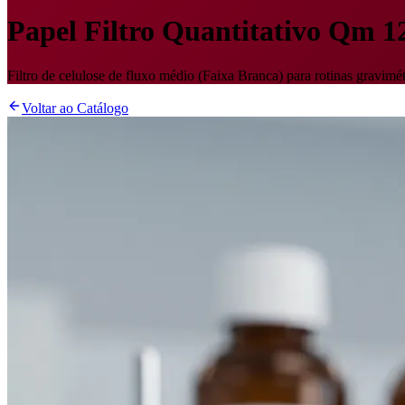
Papel Filtro Quantitativo Qm 1
Filtro de celulose de fluxo médio (Faixa Branca) para rotinas gravimét
Voltar ao Catálogo