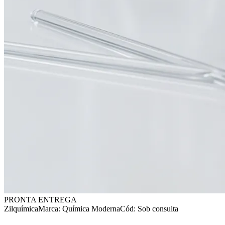
PRONTA ENTREGA
Zilquímica
Marca:
Química Moderna
Cód: Sob consulta