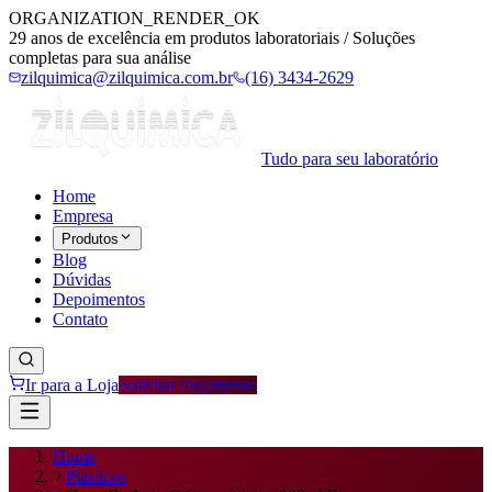
ORGANIZATION_RENDER_OK
29 anos de excelência em produtos laboratoriais / Soluções
completas para sua análise
zilquimica@zilquimica.com.br
(16) 3434-2629
Tudo para seu laboratório
Home
Empresa
Produtos
Blog
Dúvidas
Depoimentos
Contato
Ir para a Loja
Solicitar Orçamento
Home
Plásticos