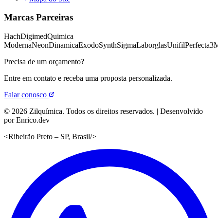
Marcas Parceiras
Hach
Digimed
Quimica
Moderna
Neon
Dinamica
Exodo
Synth
Sigma
Laborglas
Unifil
Perfecta
3
Precisa de um orçamento?
Entre em contato e receba uma proposta personalizada.
Falar conosco
©
2026
Zilquímica. Todos os direitos reservados. | Desenvolvido
por Enrico.dev
<
Ribeirão Preto – SP, Brasil
/>