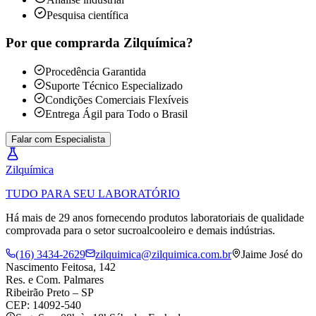
Pesquisa científica
Por que comprar
da Zilquímica?
Procedência Garantida
Suporte Técnico Especializado
Condições Comerciais Flexíveis
Entrega Ágil para Todo o Brasil
Falar com Especialista
Zil
química
TUDO PARA SEU LABORATÓRIO
Há mais de 29 anos fornecendo produtos laboratoriais de qualidade
comprovada para o setor sucroalcooleiro e demais indústrias.
(16) 3434-2629
zilquimica@zilquimica.com.br
Jaime José do
Nascimento Feitosa, 142
Res. e Com. Palmares
Ribeirão Preto – SP
CEP: 14092-540