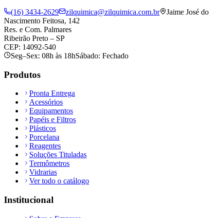
(16) 3434-2629
zilquimica@zilquimica.com.br
Jaime José do
Nascimento Feitosa, 142
Res. e Com. Palmares
Ribeirão Preto – SP
CEP: 14092-540
Seg–Sex: 08h às 18h
Sábado: Fechado
Produtos
Pronta Entrega
Acessórios
Equipamentos
Papéis e Filtros
Plásticos
Porcelana
Reagentes
Soluções Tituladas
Termômetros
Vidrarias
Ver todo o catálogo
Institucional