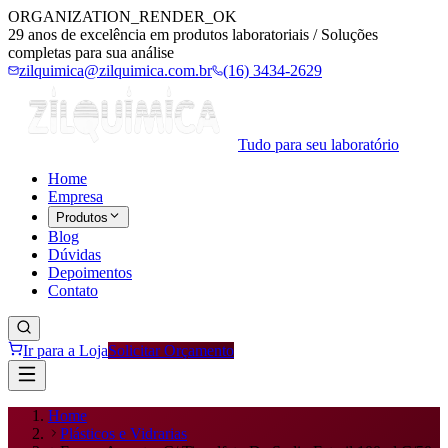
ORGANIZATION_RENDER_OK
29 anos de excelência em produtos laboratoriais / Soluções
completas para sua análise
zilquimica@zilquimica.com.br
(16) 3434-2629
Tudo para seu laboratório
Home
Empresa
Produtos
Blog
Dúvidas
Depoimentos
Contato
Ir para a Loja
Solicitar Orçamento
Home
Plásticos e Vidrarias