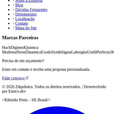
Sobre a Empresa
Blog
Dúvidas Frequentes
Depoimentos
Localização
Contato
Mapa do Site
Marcas Parceiras
Hach
Digimed
Quimica
Moderna
Neon
Dinamica
Exodo
Synth
Sigma
Laborglas
Unifil
Perfecta
3
Precisa de um orçamento?
Entre em contato e receba uma proposta personalizada.
Falar conosco
©
2026
Zilquímica. Todos os direitos reservados. | Desenvolvido
por Enrico.dev
<
Ribeirão Preto – SP, Brasil
/>