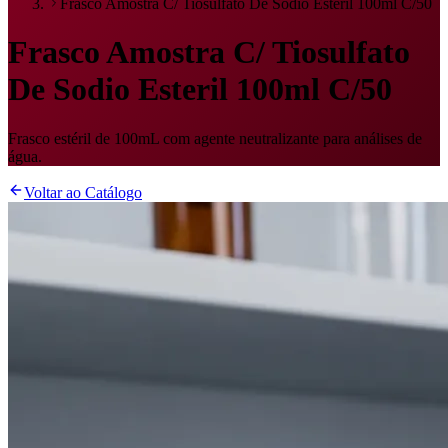
Frasco Amostra C/ Tiosulfato De Sodio Esteril 100ml C/50
Frasco Amostra C/ Tiosulfato
De Sodio Esteril 100ml C/50
Frasco estéril de 100mL com agente neutralizante para análises de
água.
Voltar ao Catálogo