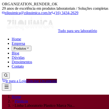
ORGANIZATION_RENDER_OK
29 anos de excelência em produtos laboratoriais / Soluções completas 
zilquimica@zilquimica.com.br
(16) 3434-2629
Tudo para seu laboratório
Home
Empresa
Produtos
Blog
Dúvidas
Depoimentos
Contato
Ir para a Loja
Solicitar Orçamento
Home
Plásticos
Linha Laboratorio Plastico Marca Na...